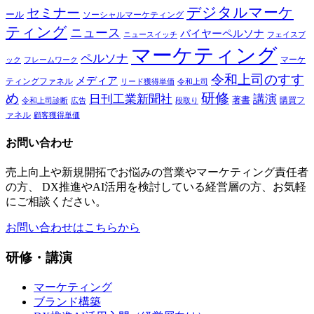
デジタルマーケ
セミナー
ール
ソーシャルマーケティング
ティング
ニュース
バイヤーペルソナ
ニュースイッチ
フェイスブ
マーケティング
ペルソナ
マーケ
ック
フレームワーク
令和上司のすす
メディア
ティングファネル
令和上司
リード獲得単価
研修
め
日刊工業新聞社
講演
著書
購買フ
段取り
令和上司診断
広告
ァネル
顧客獲得単価
お問い合わせ
売上向上や新規開拓でお悩みの営業やマーケティング責任者
の方、 DX推進やAI活用を検討している経営層の方、お気軽
にご相談ください。
お問い合わせはこちらから
研修・講演
マーケティング
ブランド構築