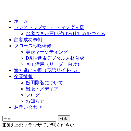
Skip
to
ホーム
content
ワンストップマーケティング支援
お客さまが買い続ける仕組みをつくる
顧客成功事例
グロース戦略研修
実践マーケティング
DX推進＆デジタル人材育成
ＡＩ活用（リーダー向け）
海外進出支援（英語サイトへ）
企業情報
飯田剛弘について
出版・メディア
ブログ
お知らせ
お問い合わせ
検
索:
IE8以上のブラウザでご覧ください