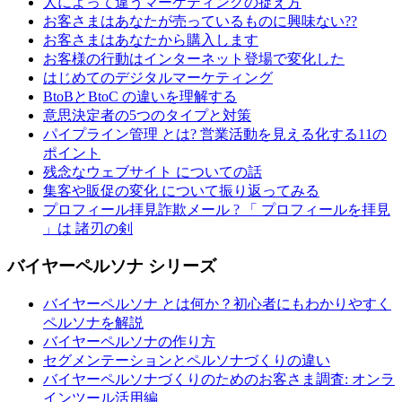
人によって違うマーケティングの捉え方
お客さまはあなたが売っているものに興味ない??
お客さまはあなたから購入します
お客様の行動はインターネット登場で変化した
はじめてのデジタルマーケティング
BtoBとBtoC の違いを理解する
意思決定者の5つのタイプと対策
パイプライン管理 とは? 営業活動を見える化する11の
ポイント
残念なウェブサイト についての話
集客や販促の変化 について振り返ってみる
プロフィール拝見詐欺メール ? 「 プロフィールを拝見
」は 諸刃の剣
バイヤーペルソナ シリーズ
バイヤーペルソナ とは何か？初心者にもわかりやすく
ペルソナを解説
バイヤーペルソナの作り方
セグメンテーションとペルソナづくりの違い
バイヤーペルソナづくりのためのお客さま調査: オンラ
インツール活用編