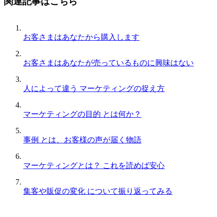
関連記事はこちら
有
お客さまはあなたから購入します
お客さまはあなたが売っているものに興味はない
人によって違う マーケティングの捉え方
マーケティングの目的 とは何か？
事例 とは、お客様の声が届く物語
マーケティングとは？ これを読めば安心
集客や販促の変化 について振り返ってみる