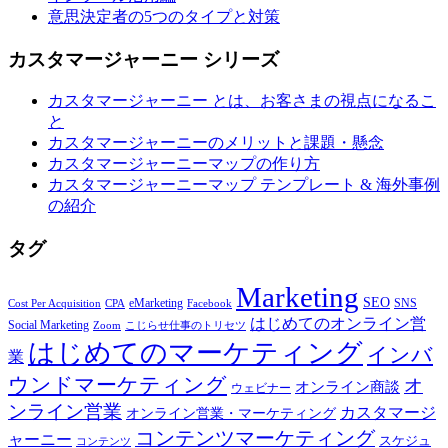
意思決定者の5つのタイプと対策
カスタマージャーニー シリーズ
カスタマージャーニー とは、お客さまの視点になるこ
と
カスタマージャーニーのメリットと課題・懸念
カスタマージャーニーマップの作り方
カスタマージャーニーマップ テンプレート & 海外事例
の紹介
タグ
Marketing
SEO
eMarketing
SNS
Cost Per Acquisition
CPA
Facebook
はじめてのオンライン営
Social Marketing
Zoom
こじらせ仕事のトリセツ
はじめてのマーケティング
インバ
業
ウンドマーケティング
オ
オンライン商談
ウェビナー
ンライン営業
カスタマージ
オンライン営業・マーケティング
コンテンツマーケティング
ャーニー
スケジュ
コンテンツ