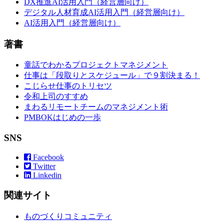
DX推進AI活用入門（経営層向け）
デジタル人材育成AI活用入門（経営層向け）
AI活用入門（経営層向け）
著書
童話でわかるプロジェクトマネジメント
仕事は「段取りとスケジュール」で９割決まる！
こじらせ仕事のトリセツ
令和上司のすすめ
まわるリモートチームのマネジメント術
PMBOKはじめの一歩
SNS
Facebook
Twitter
Linkedin
関連サイト
ものづくりコミュニティ