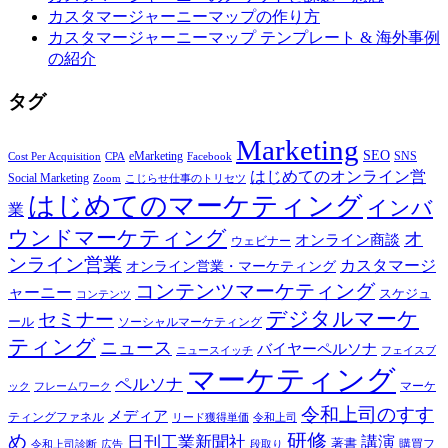
カスタマージャーニーマップの作り方
カスタマージャーニーマップ テンプレート & 海外事例
の紹介
タグ
Marketing
SEO
eMarketing
SNS
Cost Per Acquisition
CPA
Facebook
はじめてのオンライン営
Social Marketing
Zoom
こじらせ仕事のトリセツ
はじめてのマーケティング
インバ
業
ウンドマーケティング
オ
オンライン商談
ウェビナー
ンライン営業
カスタマージ
オンライン営業・マーケティング
コンテンツマーケティング
ャーニー
スケジュ
コンテンツ
デジタルマーケ
セミナー
ール
ソーシャルマーケティング
ティング
ニュース
バイヤーペルソナ
ニュースイッチ
フェイスブ
マーケティング
ペルソナ
マーケ
ック
フレームワーク
令和上司のすす
メディア
ティングファネル
令和上司
リード獲得単価
研修
め
日刊工業新聞社
講演
著書
購買フ
段取り
令和上司診断
広告