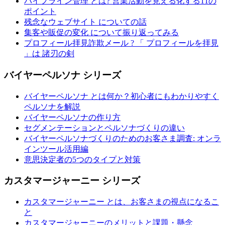
パイプライン管理 とは? 営業活動を見える化する11の
ポイント
残念なウェブサイト についての話
集客や販促の変化 について振り返ってみる
プロフィール拝見詐欺メール ? 「 プロフィールを拝見
」は 諸刃の剣
バイヤーペルソナ シリーズ
バイヤーペルソナ とは何か？初心者にもわかりやすく
ペルソナを解説
バイヤーペルソナの作り方
セグメンテーションとペルソナづくりの違い
バイヤーペルソナづくりのためのお客さま調査: オンラ
インツール活用編
意思決定者の5つのタイプと対策
カスタマージャーニー シリーズ
カスタマージャーニー とは、お客さまの視点になるこ
と
カスタマージャーニーのメリットと課題・懸念