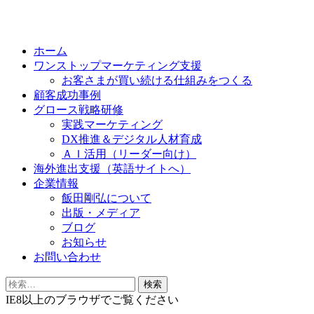
Skip
to
ホーム
content
ワンストップマーケティング支援
お客さまが買い続ける仕組みをつくる
顧客成功事例
グロース戦略研修
実践マーケティング
DX推進＆デジタル人材育成
ＡＩ活用（リーダー向け）
海外進出支援（英語サイトへ）
企業情報
飯田剛弘について
出版・メディア
ブログ
お知らせ
お問い合わせ
検
索:
IE8以上のブラウザでご覧ください