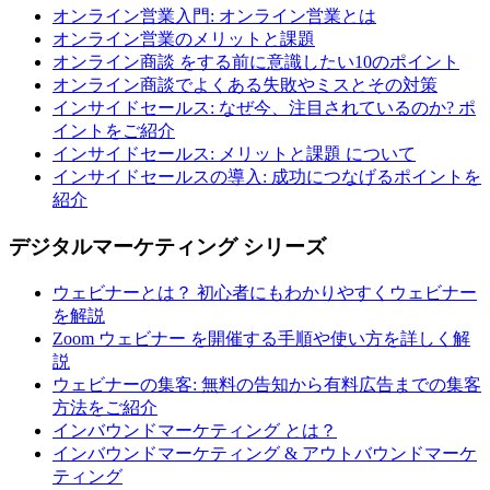
オンライン営業入門: オンライン営業とは
オンライン営業のメリットと課題
オンライン商談 をする前に意識したい10のポイント
オンライン商談でよくある失敗やミスとその対策
インサイドセールス: なぜ今、注目されているのか? ポ
イントをご紹介
インサイドセールス: メリットと課題 について
インサイドセールスの導入: 成功につなげるポイントを
紹介
デジタルマーケティング シリーズ
ウェビナーとは？ 初心者にもわかりやすくウェビナー
を解説
Zoom ウェビナー を開催する手順や使い方を詳しく解
説
ウェビナーの集客: 無料の告知から有料広告までの集客
方法をご紹介
インバウンドマーケティング とは？
インバウンドマーケティング & アウトバウンドマーケ
ティング