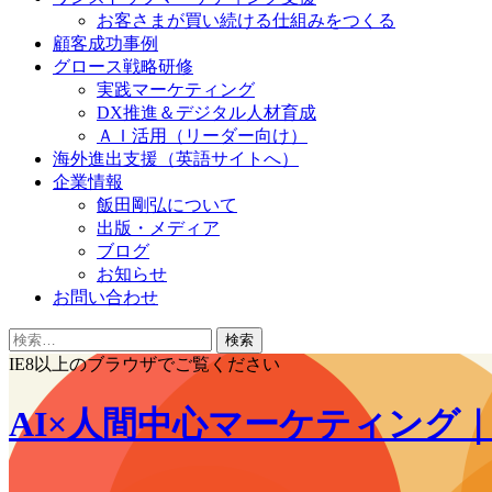
お客さまが買い続ける仕組みをつくる
顧客成功事例
グロース戦略研修
実践マーケティング
DX推進＆デジタル人材育成
ＡＩ活用（リーダー向け）
海外進出支援（英語サイトへ）
企業情報
飯田剛弘について
出版・メディア
ブログ
お知らせ
お問い合わせ
検
索:
IE8以上のブラウザでご覧ください
AI×人間中心マーケティング