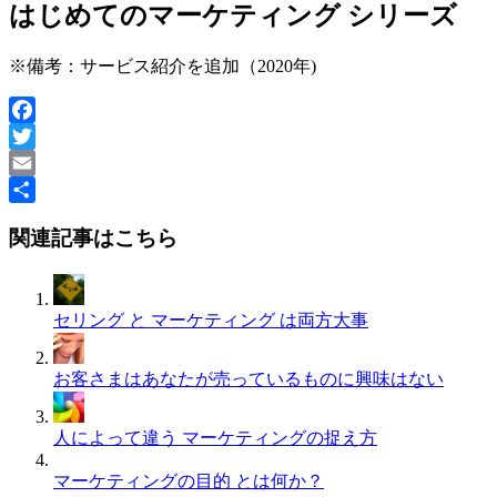
はじめてのマーケティング シリーズ
※備考：サービス紹介を追加（2020年)
Facebook
Twitter
Email
共
関連記事はこちら
有
セリング と マーケティング は両方大事
お客さまはあなたが売っているものに興味はない
人によって違う マーケティングの捉え方
マーケティングの目的 とは何か？