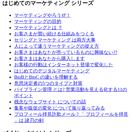
はじめてのマーケティング シリーズ
マーケティングやろうぜ！
マーケティングの目的
マーケティングとは ？
お客さまが買い続ける仕組みをつくる
セリングとマーケティング は両方大事
人によって違うマーケティングの捉え方
お客さまはあなたが売っているものに興味ない??
お客さまはあなたから購入します
お客様の行動はインターネット登場で変化した
はじめてのデジタルマーケティング
BtoBとBtoC の違いを理解する
意思決定者の5つのタイプと対策
パイプライン管理 とは? 営業活動を見える化する11の
ポイント
残念なウェブサイト についての話
集客や販促の変化 について振り返ってみる
プロフィール拝見詐欺メール ? 「 プロフィールを拝見
」は 諸刃の剣