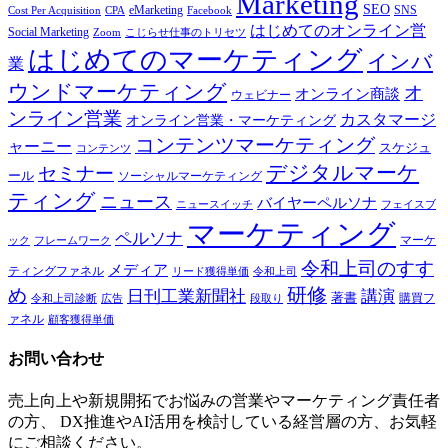
Marketing
SEO
eMarketing
SNS
Cost Per Acquisition
CPA
Facebook
はじめてのオンライン営
Social Marketing
Zoom
こじらせ仕事のトリセツ
はじめてのマーケティング
インバ
業
ウンドマーケティング
オ
オンライン商談
ウェビナー
ンライン営業
カスタマージ
オンライン営業・マーケティング
コンテンツマーケティング
ャーニー
スケジュ
コンテンツ
デジタルマーケ
セミナー
ール
ソーシャルマーケティング
ティング
ニュース
バイヤーペルソナ
ニュースイッチ
フェイスブ
マーケティング
ペルソナ
マーケ
ック
フレームワーク
令和上司のすす
メディア
ティングファネル
令和上司
リード獲得単価
研修
め
日刊工業新聞社
講演
著書
購買フ
段取り
令和上司診断
広告
ァネル
顧客獲得単価
お問い合わせ
売上向上や新規開拓でお悩みの営業やマーケティング責任者
の方、 DX推進やAI活用を検討している経営層の方、お気軽
にご相談ください。