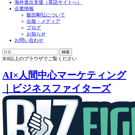
海外進出支援（英語サイトへ）
企業情報
飯田剛弘について
出版・メディア
ブログ
お知らせ
お問い合わせ
検
索:
IE8以上のブラウザでご覧ください
AI×人間中心マーケティング
｜ビジネスファイターズ