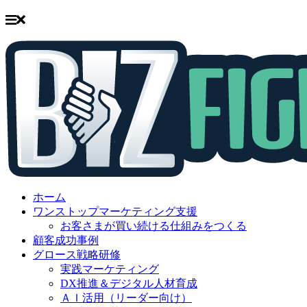
Skip
to
ホーム
content
ワンストップマーケティング支援
お客さまが買い続ける仕組みをつくる
顧客成功事例
グロース戦略研修
実践マーケティング
DX推進＆デジタル人材育成
ＡＩ活用（リーダー向け）