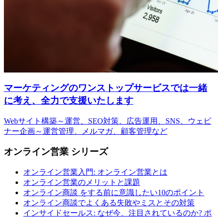
マーケティングのワンストップサービスでは一緒
に考え、全力で支援いたします
Webサイト構築～運営、SEO対策、広告運用、SNS、ウェビ
ナー企画～運営管理、メルマガ、顧客管理など
オンライン営業 シリーズ
オンライン営業入門: オンライン営業とは
オンライン営業のメリットと課題
オンライン商談 をする前に意識したい10のポイント
オンライン商談でよくある失敗やミスとその対策
インサイドセールス: なぜ今、注目されているのか? ポ