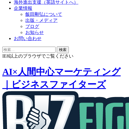
海外進出支援（英語サイトへ）
企業情報
飯田剛弘について
出版・メディア
ブログ
お知らせ
お問い合わせ
検
索:
IE8以上のブラウザでご覧ください
AI×人間中心マーケティング
｜ビジネスファイターズ