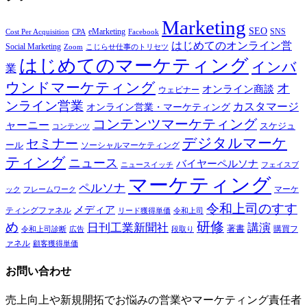
Marketing
SEO
eMarketing
SNS
Cost Per Acquisition
CPA
Facebook
はじめてのオンライン営
Social Marketing
Zoom
こじらせ仕事のトリセツ
はじめてのマーケティング
インバ
業
ウンドマーケティング
オ
オンライン商談
ウェビナー
ンライン営業
カスタマージ
オンライン営業・マーケティング
コンテンツマーケティング
ャーニー
スケジュ
コンテンツ
デジタルマーケ
セミナー
ール
ソーシャルマーケティング
ティング
ニュース
バイヤーペルソナ
ニュースイッチ
フェイスブ
マーケティング
ペルソナ
マーケ
ック
フレームワーク
令和上司のすす
メディア
ティングファネル
令和上司
リード獲得単価
研修
め
日刊工業新聞社
講演
著書
購買フ
段取り
令和上司診断
広告
ァネル
顧客獲得単価
お問い合わせ
売上向上や新規開拓でお悩みの営業やマーケティング責任者