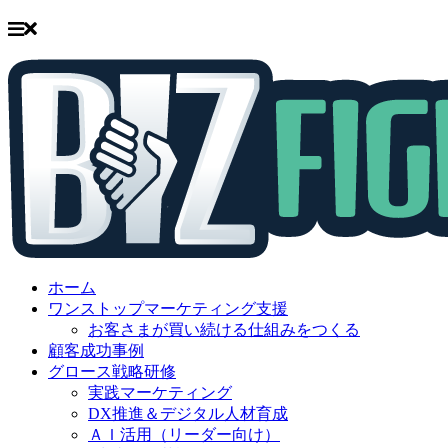
Skip
to
ホーム
content
ワンストップマーケティング支援
お客さまが買い続ける仕組みをつくる
顧客成功事例
グロース戦略研修
実践マーケティング
DX推進＆デジタル人材育成
ＡＩ活用（リーダー向け）