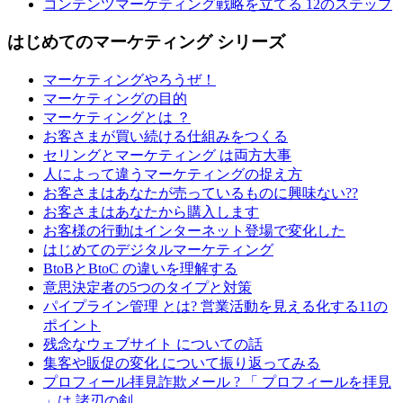
コンテンツマーケティング戦略を立てる 12のステップ
はじめてのマーケティング シリーズ
マーケティングやろうぜ！
マーケティングの目的
マーケティングとは ？
お客さまが買い続ける仕組みをつくる
セリングとマーケティング は両方大事
人によって違うマーケティングの捉え方
お客さまはあなたが売っているものに興味ない??
お客さまはあなたから購入します
お客様の行動はインターネット登場で変化した
はじめてのデジタルマーケティング
BtoBとBtoC の違いを理解する
意思決定者の5つのタイプと対策
パイプライン管理 とは? 営業活動を見える化する11の
ポイント
残念なウェブサイト についての話
集客や販促の変化 について振り返ってみる
プロフィール拝見詐欺メール ? 「 プロフィールを拝見
」は 諸刃の剣