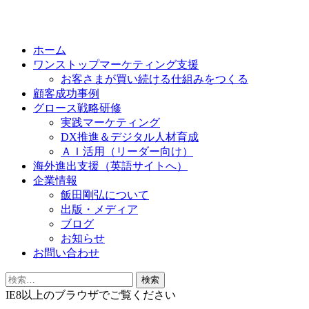
Skip
to
ホーム
content
ワンストップマーケティング支援
お客さまが買い続ける仕組みをつくる
顧客成功事例
グロース戦略研修
実践マーケティング
DX推進＆デジタル人材育成
ＡＩ活用（リーダー向け）
海外進出支援（英語サイトへ）
企業情報
飯田剛弘について
出版・メディア
ブログ
お知らせ
お問い合わせ
検
索:
IE8以上のブラウザでご覧ください