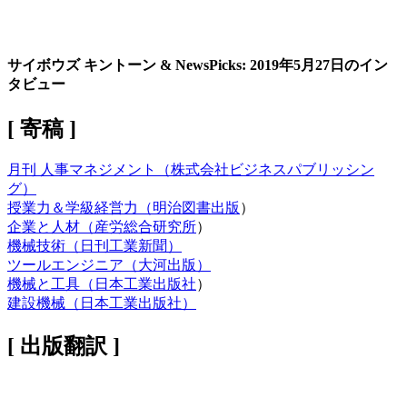
サイボウズ キントーン & NewsPicks: 2019年5月27日のイン
タビュー
[ 寄稿 ]
月刊 人事マネジメント（株式会社ビジネスパブリッシン
グ）
授業力＆学級経営力（明治図書出版
）
企業と人材（産労総合研究所
）
機械技術（日刊工業新聞）
ツールエンジニア（大河出版）
機械と工具（日本工業出版社
）
建設機械（日本工業出版社）
[ 出版翻訳 ]