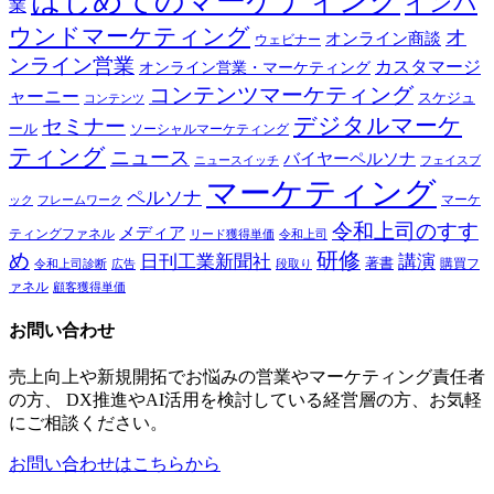
はじめてのマーケティング
インバ
業
ウンドマーケティング
オ
オンライン商談
ウェビナー
ンライン営業
カスタマージ
オンライン営業・マーケティング
コンテンツマーケティング
ャーニー
スケジュ
コンテンツ
デジタルマーケ
セミナー
ール
ソーシャルマーケティング
ティング
ニュース
バイヤーペルソナ
ニュースイッチ
フェイスブ
マーケティング
ペルソナ
マーケ
ック
フレームワーク
令和上司のすす
メディア
ティングファネル
令和上司
リード獲得単価
研修
め
日刊工業新聞社
講演
著書
購買フ
段取り
令和上司診断
広告
ァネル
顧客獲得単価
お問い合わせ
売上向上や新規開拓でお悩みの営業やマーケティング責任者
の方、 DX推進やAI活用を検討している経営層の方、お気軽
にご相談ください。
お問い合わせはこちらから