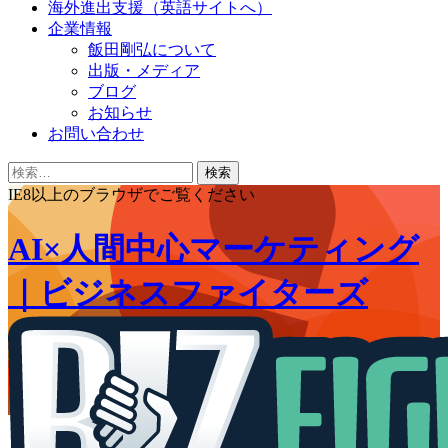
海外進出支援（英語サイトへ）
企業情報
飯田剛弘について
出版・メディア
ブログ
お知らせ
お問い合わせ
検
索:
IE8以上のブラウザでご覧ください
AI×人間中心マーケティング
｜ビジネスファイターズ