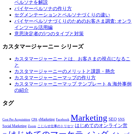
ペルソナを解説
バイヤーペルソナの作り方
セグメンテーションとペルソナづくりの違い
バイヤーペルソナづくりのためのお客さま調査: オンラ
インツール活用編
意思決定者の5つのタイプと対策
カスタマージャーニー シリーズ
カスタマージャーニー とは、お客さまの視点になるこ
と
カスタマージャーニーのメリットと課題・懸念
カスタマージャーニーマップの作り方
カスタマージャーニーマップ テンプレート & 海外事例
の紹介
タグ
Marketing
SEO
eMarketing
SNS
Cost Per Acquisition
CPA
Facebook
はじめてのオンライン営
Social Marketing
Zoom
こじらせ仕事のトリセツ