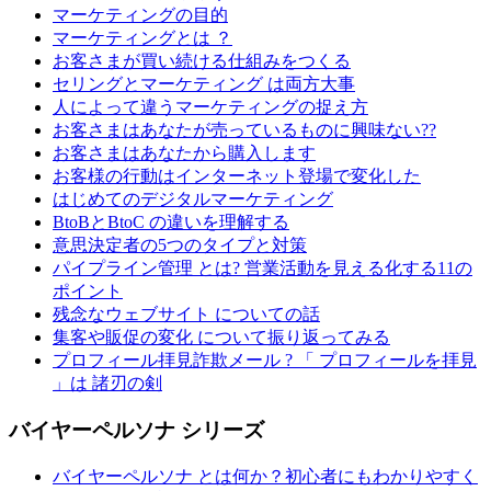
マーケティングの目的
マーケティングとは ？
お客さまが買い続ける仕組みをつくる
セリングとマーケティング は両方大事
人によって違うマーケティングの捉え方
お客さまはあなたが売っているものに興味ない??
お客さまはあなたから購入します
お客様の行動はインターネット登場で変化した
はじめてのデジタルマーケティング
BtoBとBtoC の違いを理解する
意思決定者の5つのタイプと対策
パイプライン管理 とは? 営業活動を見える化する11の
ポイント
残念なウェブサイト についての話
集客や販促の変化 について振り返ってみる
プロフィール拝見詐欺メール ? 「 プロフィールを拝見
」は 諸刃の剣
バイヤーペルソナ シリーズ
バイヤーペルソナ とは何か？初心者にもわかりやすく