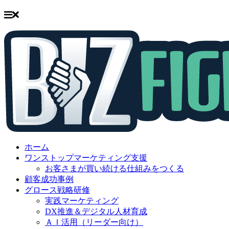
Skip
to
ホーム
content
ワンストップマーケティング支援
お客さまが買い続ける仕組みをつくる
顧客成功事例
グロース戦略研修
実践マーケティング
DX推進＆デジタル人材育成
ＡＩ活用（リーダー向け）