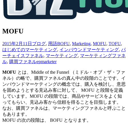
MOFU
2015年2月11日
ブログ
,
用語
BOFU
,
Marketing
,
MOFU
,
TOFU
,
はじめてのマーケティング
,
インバウンドマーケティング
,
パ
ーチェイスファネル
,
マーケティング
,
マーケティングファネ
ル
,
購買ファネル
epmarketer
MOFU
とは、Middle of the Funnel （ミドル・オブ・ザ・ファ
ネル）の略で、購買ファネルの真ん中の段階のことです。イ
ンバウンドマーケティングの概念では、購入を検討し、意思
を固めようとする見込み客に対して、 MOFU と段階を定義
しています。MOFU の段階では、商品やサービスをよく知
ってもらい、見込み客から信頼を得ることを目指します。
なお、購買ファネルは、マーケティングファネルと呼ぶこと
もあります。
MOFU の次の段階は、 BOFU となります。