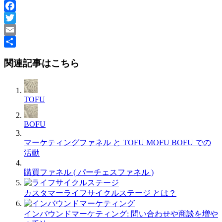
Facebook
Twitter
Email
共
関連記事はこちら
有
TOFU
BOFU
マーケティングファネル と TOFU MOFU BOFU での
活動
購買ファネル ( パーチェスファネル )
カスタマーライフサイクルステージ とは？
インバウンドマーケティング: 問い合わせや商談を増や