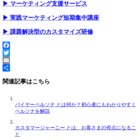
▶ マーケティング支援サービス
▶ 実践マーケティング短期集中講座
▶ 課題解決型のカスタマイズ研修
Facebook
Twitter
Email
共
関連記事はこちら
有
バイヤーペルソナ とは何か？初心者にもわかりやすく
ペルソナを解説
カスタマージャーニー とは、お客さまの視点になるこ
と