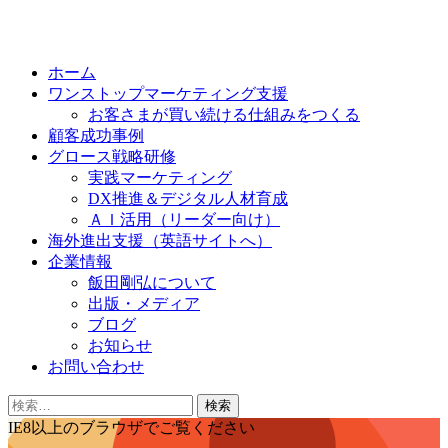
Skip
to
ホーム
content
ワンストップマーケティング支援
お客さまが買い続ける仕組みをつくる
顧客成功事例
グロース戦略研修
実践マーケティング
DX推進＆デジタル人材育成
ＡＩ活用（リーダー向け）
海外進出支援（英語サイトへ）
企業情報
飯田剛弘について
出版・メディア
ブログ
お知らせ
お問い合わせ
検
索:
IE8以上のブラウザでご覧ください