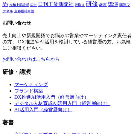
研修
め
日刊工業新聞社
講演
著書
購買フ
段取り
令和上司診断
広告
ァネル
顧客獲得単価
お問い合わせ
売上向上や新規開拓でお悩みの営業やマーケティング責任者
の方、 DX推進やAI活用を検討している経営層の方、お気軽
にご相談ください。
お問い合わせはこちらから
研修・講演
マーケティング
ブランド構築
DX推進AI活用入門（経営層向け）
デジタル人材育成AI活用入門（経営層向け）
AI活用入門（経営層向け）
著書