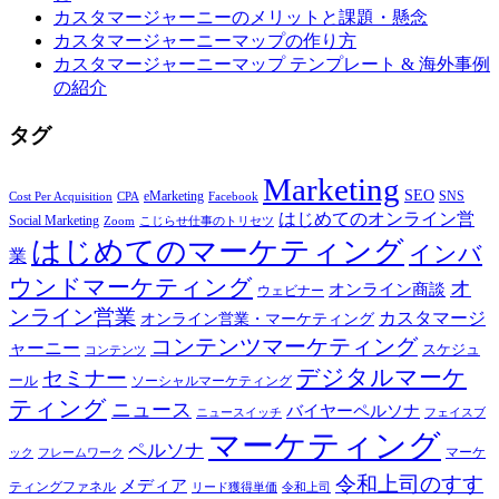
カスタマージャーニーのメリットと課題・懸念
カスタマージャーニーマップの作り方
カスタマージャーニーマップ テンプレート & 海外事例
の紹介
タグ
Marketing
SEO
eMarketing
SNS
Cost Per Acquisition
CPA
Facebook
はじめてのオンライン営
Social Marketing
Zoom
こじらせ仕事のトリセツ
はじめてのマーケティング
インバ
業
ウンドマーケティング
オ
オンライン商談
ウェビナー
ンライン営業
カスタマージ
オンライン営業・マーケティング
コンテンツマーケティング
ャーニー
スケジュ
コンテンツ
デジタルマーケ
セミナー
ール
ソーシャルマーケティング
ティング
ニュース
バイヤーペルソナ
ニュースイッチ
フェイスブ
マーケティング
ペルソナ
マーケ
ック
フレームワーク
令和上司のすす
メディア
ティングファネル
令和上司
リード獲得単価