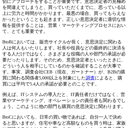
切にアプローチをすることが重要です。意思決定者の見極め
を間違えてしまうと、買っていただくまでに、思っている以
上に労力と時間がかかります。最悪の場合、買ってもらえな
かったということも起きます。正しい意思決定者に適切な情
報を提供することは、営業・マーケティングプロセスにおい
て、とても重要です。
BtoBにおいては、販売サイクルが長く、意思決定に関わる
人は何人もいたりします。社長や役員などの最終的に決済を
する人だけではなく、さまざまな役職の人や部門の承認が必
要だったりします。そのため、意思決定者といったときに、
どういう人を相手にしているのかを確認することが大事で
す。事実、調査会社CEB（現在、ガートナー）が、B2Bの購
買に関わる関係者5,000以上を対象にした
調査
によると、購
買には平均で5.4人の承認が必要とのことです。
例えば、ITシステムの導入だと、IT責任者だけではなく、営
業やマーケティング、オペレーションの責任者も関わるでし
ょう。このように他の部門も購買の意思決定に関わります。
BtoCにおいても、日常の買い物であれば、自分一人で決め
ると思いますが、住宅や車など高額なものを買う時は、家族