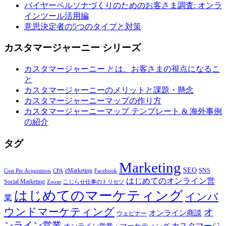
バイヤーペルソナづくりのためのお客さま調査: オンラ
インツール活用編
意思決定者の5つのタイプと対策
カスタマージャーニー シリーズ
カスタマージャーニー とは、お客さまの視点になるこ
と
カスタマージャーニーのメリットと課題・懸念
カスタマージャーニーマップの作り方
カスタマージャーニーマップ テンプレート & 海外事例
の紹介
タグ
Marketing
SEO
eMarketing
SNS
Cost Per Acquisition
CPA
Facebook
はじめてのオンライン営
Social Marketing
Zoom
こじらせ仕事のトリセツ
はじめてのマーケティング
インバ
業
ウンドマーケティング
オ
オンライン商談
ウェビナー
ンライン営業
カスタマージ