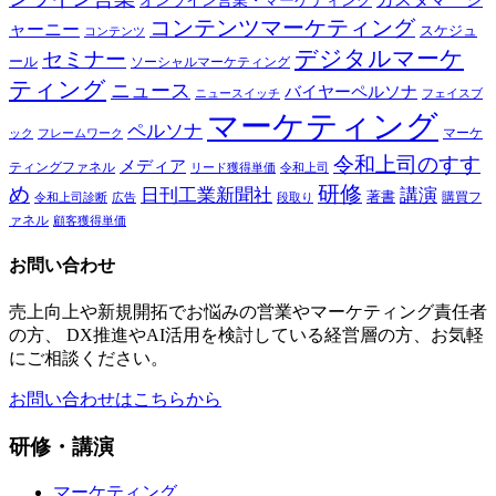
オンライン営業・マーケティング
コンテンツマーケティング
ャーニー
スケジュ
コンテンツ
デジタルマーケ
セミナー
ール
ソーシャルマーケティング
ティング
ニュース
バイヤーペルソナ
ニュースイッチ
フェイスブ
マーケティング
ペルソナ
マーケ
ック
フレームワーク
令和上司のすす
メディア
ティングファネル
令和上司
リード獲得単価
研修
め
日刊工業新聞社
講演
著書
購買フ
段取り
令和上司診断
広告
ァネル
顧客獲得単価
お問い合わせ
売上向上や新規開拓でお悩みの営業やマーケティング責任者
の方、 DX推進やAI活用を検討している経営層の方、お気軽
にご相談ください。
お問い合わせはこちらから
研修・講演
マーケティング