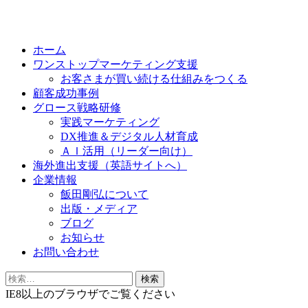
Skip
to
ホーム
content
ワンストップマーケティング支援
お客さまが買い続ける仕組みをつくる
顧客成功事例
グロース戦略研修
実践マーケティング
DX推進＆デジタル人材育成
ＡＩ活用（リーダー向け）
海外進出支援（英語サイトへ）
企業情報
飯田剛弘について
出版・メディア
ブログ
お知らせ
お問い合わせ
検
索:
IE8以上のブラウザでご覧ください