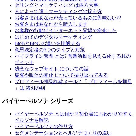
セリングとマーケティング は両方大事
人によって違うマーケティングの捉え方
お客さまはあなたが売っているものに興味ない??
お客さまはあなたから購入します
お客様の行動はインターネット登場で変化した
はじめてのデジタルマーケティング
BtoBとBtoC の違いを理解する
意思決定者の5つのタイプと対策
パイプライン管理 とは? 営業活動を見える化する11の
ポイント
残念なウェブサイト についての話
集客や販促の変化 について振り返ってみる
プロフィール拝見詐欺メール ? 「 プロフィールを拝見
」は 諸刃の剣
バイヤーペルソナ シリーズ
バイヤーペルソナ とは何か？初心者にもわかりやすく
ペルソナを解説
バイヤーペルソナの作り方
セグメンテーションとペルソナづくりの違い