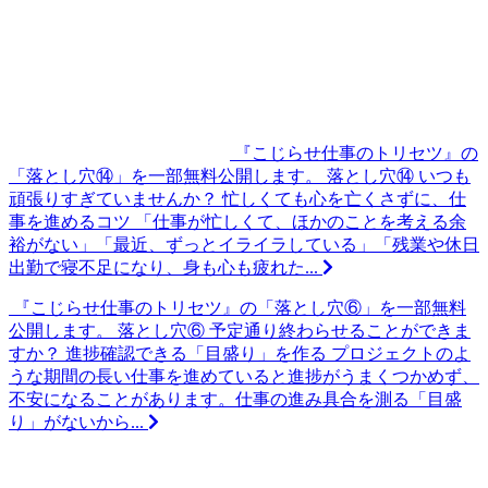
『こじらせ仕事のトリセツ』の
「落とし穴⑭」を一部無料公開します。
落とし穴⑭ いつも
頑張りすぎていませんか？ 忙しくても心を亡くさずに、仕
事を進めるコツ 「仕事が忙しくて、ほかのことを考える余
裕がない」「最近、ずっとイライラしている」「残業や休日
出勤で寝不足になり、身も心も疲れた...
『こじらせ仕事のトリセツ』の「落とし穴⑥」を一部無料
公開します。
落とし穴⑥ 予定通り終わらせることができま
すか？ 進捗確認できる「目盛り」を作る プロジェクトのよ
うな期間の長い仕事を進めていると進捗がうまくつかめず、
不安になることがあります。仕事の進み具合を測る「目盛
り」がないから...