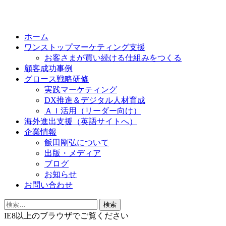
Skip
to
ホーム
content
ワンストップマーケティング支援
お客さまが買い続ける仕組みをつくる
顧客成功事例
グロース戦略研修
実践マーケティング
DX推進＆デジタル人材育成
ＡＩ活用（リーダー向け）
海外進出支援（英語サイトへ）
企業情報
飯田剛弘について
出版・メディア
ブログ
お知らせ
お問い合わせ
検
索:
IE8以上のブラウザでご覧ください