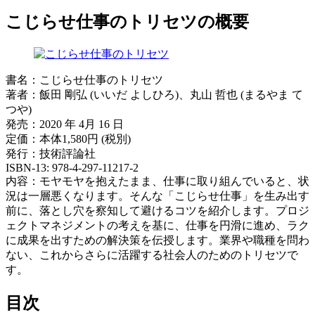
こじらせ仕事のトリセツの概要
書名：こじらせ仕事のトリセツ
著者：飯田 剛弘 (いいだ よしひろ)、丸山 哲也 (まるやま て
つや)
発売：2020 年 4月 16 日
定価：本体1,580円 (税別)
発行：技術評論社
ISBN-13: 978-4-297-11217-2
内容：モヤモヤを抱えたまま、仕事に取り組んでいると、状
況は一層悪くなります。そんな「こじらせ仕事」を生み出す
前に、落とし穴を察知して避けるコツを紹介します。プロジ
ェクトマネジメントの考えを基に、仕事を円滑に進め、ラク
に成果を出すための解決策を伝授します。業界や職種を問わ
ない、これからさらに活躍する社会人のためのトリセツで
す。
目次