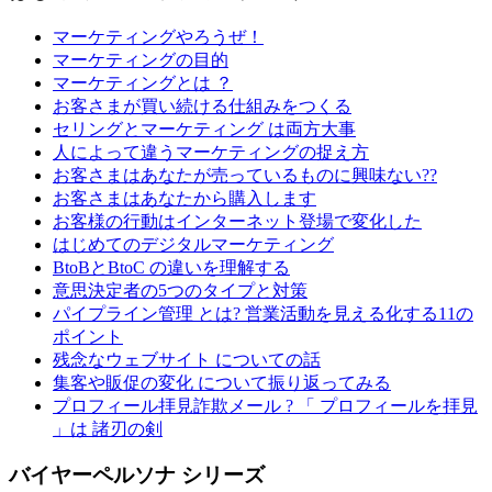
マーケティングやろうぜ！
マーケティングの目的
マーケティングとは ？
お客さまが買い続ける仕組みをつくる
セリングとマーケティング は両方大事
人によって違うマーケティングの捉え方
お客さまはあなたが売っているものに興味ない??
お客さまはあなたから購入します
お客様の行動はインターネット登場で変化した
はじめてのデジタルマーケティング
BtoBとBtoC の違いを理解する
意思決定者の5つのタイプと対策
パイプライン管理 とは? 営業活動を見える化する11の
ポイント
残念なウェブサイト についての話
集客や販促の変化 について振り返ってみる
プロフィール拝見詐欺メール ? 「 プロフィールを拝見
」は 諸刃の剣
バイヤーペルソナ シリーズ