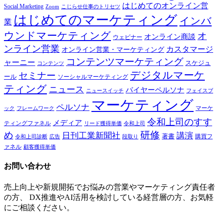
はじめてのオンライン営
Social Marketing
Zoom
こじらせ仕事のトリセツ
はじめてのマーケティング
インバ
業
ウンドマーケティング
オ
オンライン商談
ウェビナー
ンライン営業
カスタマージ
オンライン営業・マーケティング
コンテンツマーケティング
ャーニー
スケジュ
コンテンツ
デジタルマーケ
セミナー
ール
ソーシャルマーケティング
ティング
ニュース
バイヤーペルソナ
ニュースイッチ
フェイスブ
マーケティング
ペルソナ
マーケ
ック
フレームワーク
令和上司のすす
メディア
ティングファネル
令和上司
リード獲得単価
研修
め
日刊工業新聞社
講演
著書
購買フ
段取り
令和上司診断
広告
ァネル
顧客獲得単価
お問い合わせ
売上向上や新規開拓でお悩みの営業やマーケティング責任者
の方、 DX推進やAI活用を検討している経営層の方、お気軽
にご相談ください。