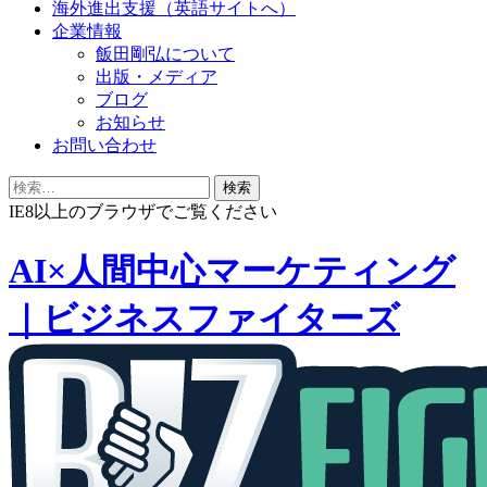
海外進出支援（英語サイトへ）
企業情報
飯田剛弘について
出版・メディア
ブログ
お知らせ
お問い合わせ
検
索:
IE8以上のブラウザでご覧ください
AI×人間中心マーケティング
｜ビジネスファイターズ