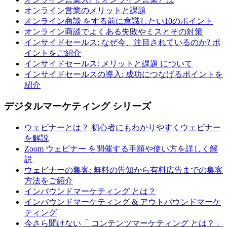
オンライン営業のメリットと課題
オンライン商談 をする前に意識したい10のポイント
オンライン商談でよくある失敗やミスとその対策
インサイドセールス: なぜ今、注目されているのか? ポ
イントをご紹介
インサイドセールス: メリットと課題 について
インサイドセールスの導入: 成功につなげるポイントを
紹介
デジタルマーケティング シリーズ
ウェビナーとは？ 初心者にもわかりやすくウェビナー
を解説
Zoom ウェビナー を開催する手順や使い方を詳しく解
説
ウェビナーの集客: 無料の告知から有料広告までの集客
方法をご紹介
インバウンドマーケティング とは？
インバウンドマーケティング & アウトバウンドマーケ
ティング
今さら聞けない「 コンテンツマーケティング とは？」