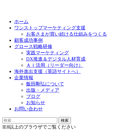
Skip
to
ホーム
content
ワンストップマーケティング支援
お客さまが買い続ける仕組みをつくる
顧客成功事例
グロース戦略研修
実践マーケティング
DX推進＆デジタル人材育成
ＡＩ活用（リーダー向け）
海外進出支援（英語サイトへ）
企業情報
飯田剛弘について
出版・メディア
ブログ
お知らせ
お問い合わせ
検
索:
IE8以上のブラウザでご覧ください