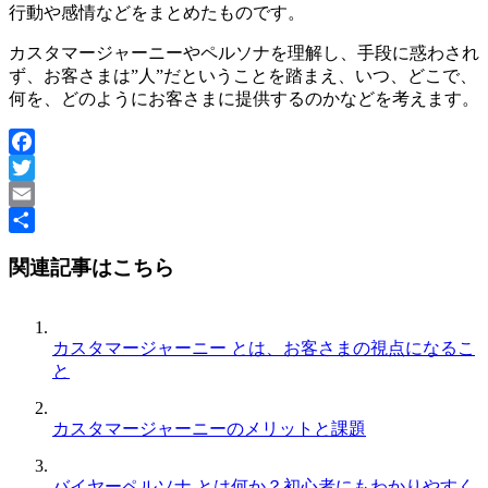
行動や感情などをまとめたものです。
カスタマージャーニーやペルソナを理解し、手段に惑わされ
ず、お客さまは”人”だということを踏まえ、いつ、どこで、
何を、どのようにお客さまに提供するのかなどを考えます。
Facebook
Twitter
Email
共
関連記事はこちら
有
カスタマージャーニー とは、お客さまの視点になるこ
と
カスタマージャーニーのメリットと課題
バイヤーペルソナ とは何か？初心者にもわかりやすく