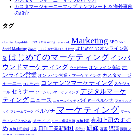
カスタマージャーニーマップの作り方
カスタマージャーニーマップ テンプレート & 海外事例
の紹介
タグ
Marketing
SEO
eMarketing
SNS
Cost Per Acquisition
CPA
Facebook
はじめてのオンライン営
Social Marketing
Zoom
こじらせ仕事のトリセツ
はじめてのマーケティング
インバ
業
ウンドマーケティング
オ
オンライン商談
ウェビナー
ンライン営業
カスタマージ
オンライン営業・マーケティング
コンテンツマーケティング
ャーニー
スケジュ
コンテンツ
デジタルマーケ
セミナー
ール
ソーシャルマーケティング
ティング
ニュース
バイヤーペルソナ
ニュースイッチ
フェイスブ
マーケティング
ペルソナ
マーケ
ック
フレームワーク
令和上司のすす
メディア
ティングファネル
令和上司
リード獲得単価
研修
め
日刊工業新聞社
講演
著書
購買フ
段取り
令和上司診断
広告