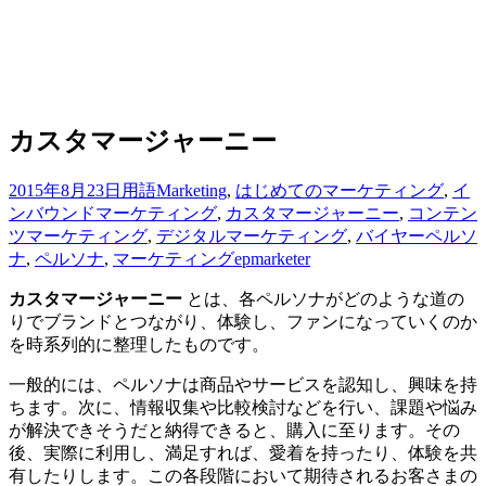
カスタマージャーニー
2015年8月23日
用語
Marketing
,
はじめてのマーケティング
,
イ
ンバウンドマーケティング
,
カスタマージャーニー
,
コンテン
ツマーケティング
,
デジタルマーケティング
,
バイヤーペルソ
ナ
,
ペルソナ
,
マーケティング
epmarketer
カスタマージャーニー
とは、各ペルソナがどのような道の
りでブランドとつながり、体験し、ファンになっていくのか
を時系列的に整理したものです。
一般的には、ペルソナは商品やサービスを認知し、興味を持
ちます。次に、情報収集や比較検討などを行い、課題や悩み
が解決できそうだと納得できると、購入に至ります。その
後、実際に利用し、満足すれば、愛着を持ったり、体験を共
有したりします。この各段階において期待されるお客さまの