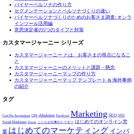
バイヤーペルソナの作り方
セグメンテーションとペルソナづくりの違い
バイヤーペルソナづくりのためのお客さま調査: オンラ
インツール活用編
意思決定者の5つのタイプと対策
カスタマージャーニー シリーズ
カスタマージャーニー とは、お客さまの視点になるこ
と
カスタマージャーニーのメリットと課題・懸念
カスタマージャーニーマップの作り方
カスタマージャーニーマップ テンプレート & 海外事例
の紹介
タグ
Marketing
SEO
eMarketing
SNS
Cost Per Acquisition
CPA
Facebook
はじめてのオンライン営
Social Marketing
Zoom
こじらせ仕事のトリセツ
はじめてのマーケティング
インバ
業