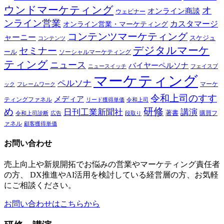
ウンドマーケティング
オ
オンライン商談
ウェビナー
ンライン営業
カスタマージ
オンライン営業・マーケティング
コンテンツマーケティング
ャーニー
スケジュ
コンテンツ
デジタルマーケ
セミナー
ール
ソーシャルマーケティング
ティング
ニュース
バイヤーペルソナ
ニュースイッチ
フェイスブ
マーケティング
ペルソナ
マーケ
ック
フレームワーク
令和上司のすす
メディア
ティングファネル
令和上司
リード獲得単価
研修
め
日刊工業新聞社
講演
著書
購買フ
段取り
令和上司診断
広告
ァネル
顧客獲得単価
お問い合わせ
売上向上や新規開拓でお悩みの営業やマーケティング責任者
の方、 DX推進やAI活用を検討している経営層の方、お気軽
にご相談ください。
お問い合わせはこちらから