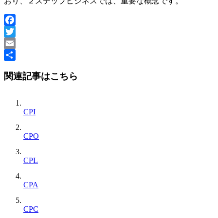
おり、２ステップビジネスでは、重要な概念です。
Facebook
Twitter
Email
共
関連記事はこちら
有
CPI
CPO
CPL
CPA
CPC