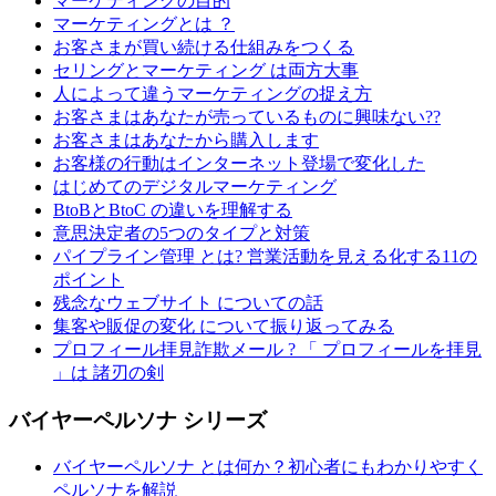
マーケティングの目的
マーケティングとは ？
お客さまが買い続ける仕組みをつくる
セリングとマーケティング は両方大事
人によって違うマーケティングの捉え方
お客さまはあなたが売っているものに興味ない??
お客さまはあなたから購入します
お客様の行動はインターネット登場で変化した
はじめてのデジタルマーケティング
BtoBとBtoC の違いを理解する
意思決定者の5つのタイプと対策
パイプライン管理 とは? 営業活動を見える化する11の
ポイント
残念なウェブサイト についての話
集客や販促の変化 について振り返ってみる
プロフィール拝見詐欺メール ? 「 プロフィールを拝見
」は 諸刃の剣
バイヤーペルソナ シリーズ
バイヤーペルソナ とは何か？初心者にもわかりやすく
ペルソナを解説