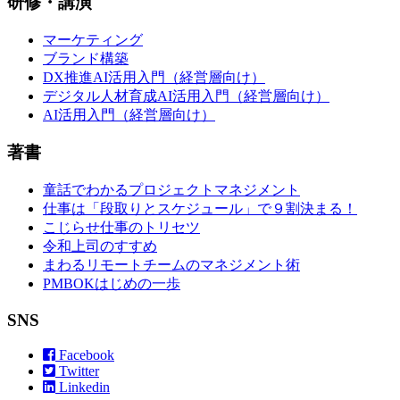
研修・講演
マーケティング
ブランド構築
DX推進AI活用入門（経営層向け）
デジタル人材育成AI活用入門（経営層向け）
AI活用入門（経営層向け）
著書
童話でわかるプロジェクトマネジメント
仕事は「段取りとスケジュール」で９割決まる！
こじらせ仕事のトリセツ
令和上司のすすめ
まわるリモートチームのマネジメント術
PMBOKはじめの一歩
SNS
Facebook
Twitter
Linkedin