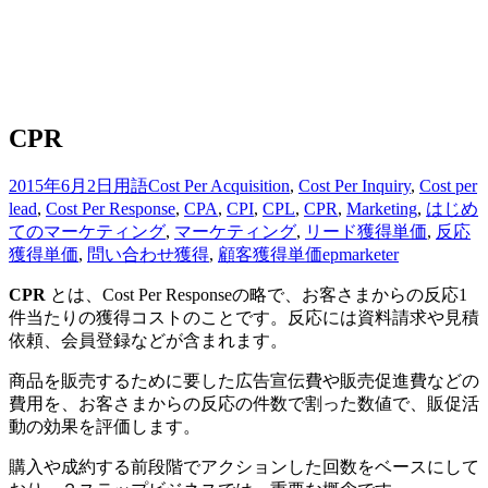
CPR
2015年6月2日
用語
Cost Per Acquisition
,
Cost Per Inquiry
,
Cost per
lead
,
Cost Per Response
,
CPA
,
CPI
,
CPL
,
CPR
,
Marketing
,
はじめ
てのマーケティング
,
マーケティング
,
リード獲得単価
,
反応
獲得単価
,
問い合わせ獲得
,
顧客獲得単価
epmarketer
CPR
とは、Cost Per Responseの略で、お客さまからの反応1
件当たりの獲得コストのことです。反応には資料請求や見積
依頼、会員登録などが含まれます。
商品を販売するために要した広告宣伝費や販売促進費などの
費用を、お客さまからの反応の件数で割った数値で、販促活
動の効果を評価します。
購入や成約する前段階でアクションした回数をベースにして