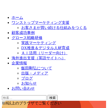
Skip
to
ホーム
content
ワンストップマーケティング支援
お客さまが買い続ける仕組みをつくる
顧客成功事例
グロース戦略研修
実践マーケティング
DX推進＆デジタル人材育成
ＡＩ活用（リーダー向け）
海外進出支援（英語サイトへ）
企業情報
飯田剛弘について
出版・メディア
ブログ
お知らせ
お問い合わせ
検
索:
IE8以上のブラウザでご覧ください