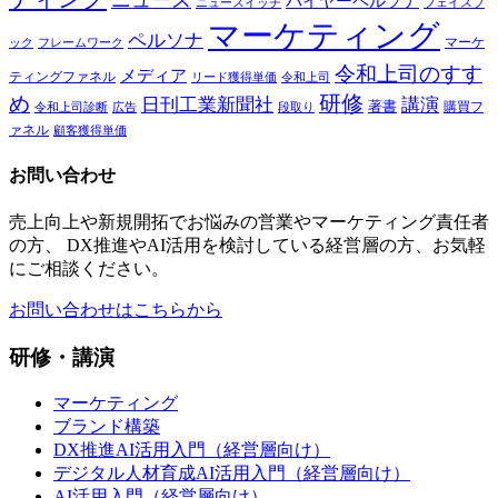
ニュース
バイヤーペルソナ
ニュースイッチ
フェイスブ
マーケティング
ペルソナ
マーケ
ック
フレームワーク
令和上司のすす
メディア
ティングファネル
令和上司
リード獲得単価
研修
め
日刊工業新聞社
講演
著書
購買フ
段取り
令和上司診断
広告
ァネル
顧客獲得単価
お問い合わせ
売上向上や新規開拓でお悩みの営業やマーケティング責任者
の方、 DX推進やAI活用を検討している経営層の方、お気軽
にご相談ください。
お問い合わせはこちらから
研修・講演
マーケティング
ブランド構築
DX推進AI活用入門（経営層向け）
デジタル人材育成AI活用入門（経営層向け）
AI活用入門（経営層向け）