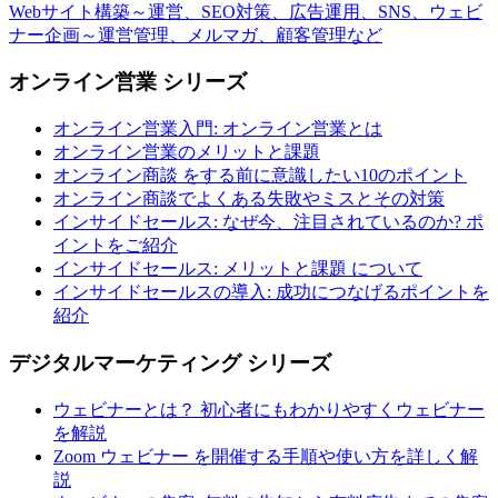
Webサイト構築～運営、SEO対策、広告運用、SNS、ウェビ
ナー企画～運営管理、メルマガ、顧客管理など
オンライン営業 シリーズ
オンライン営業入門: オンライン営業とは
オンライン営業のメリットと課題
オンライン商談 をする前に意識したい10のポイント
オンライン商談でよくある失敗やミスとその対策
インサイドセールス: なぜ今、注目されているのか? ポ
イントをご紹介
インサイドセールス: メリットと課題 について
インサイドセールスの導入: 成功につなげるポイントを
紹介
デジタルマーケティング シリーズ
ウェビナーとは？ 初心者にもわかりやすくウェビナー
を解説
Zoom ウェビナー を開催する手順や使い方を詳しく解
説