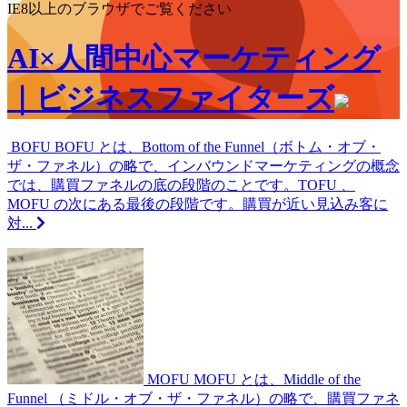
索:
IE8以上のブラウザでご覧ください
AI×人間中心マーケティング
｜ビジネスファイターズ
BOFU
BOFU とは、Bottom of the Funnel（ボトム・オブ・
ザ・ファネル）の略で、インバウンドマーケティングの概念
では、購買ファネルの底の段階のことです。TOFU 、
MOFU の次にある最後の段階です。購買が近い見込み客に
対...
MOFU
MOFU とは、Middle of the
Funnel （ミドル・オブ・ザ・ファネル）の略で、購買ファネ