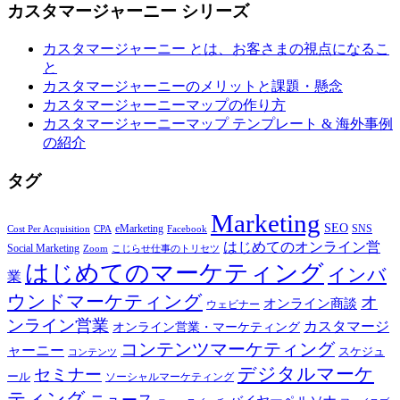
カスタマージャーニー シリーズ
カスタマージャーニー とは、お客さまの視点になるこ
と
カスタマージャーニーのメリットと課題・懸念
カスタマージャーニーマップの作り方
カスタマージャーニーマップ テンプレート & 海外事例
の紹介
タグ
Marketing
SEO
eMarketing
SNS
Cost Per Acquisition
CPA
Facebook
はじめてのオンライン営
Social Marketing
Zoom
こじらせ仕事のトリセツ
はじめてのマーケティング
インバ
業
ウンドマーケティング
オ
オンライン商談
ウェビナー
ンライン営業
カスタマージ
オンライン営業・マーケティング
コンテンツマーケティング
ャーニー
スケジュ
コンテンツ
デジタルマーケ
セミナー
ール
ソーシャルマーケティング
ティング