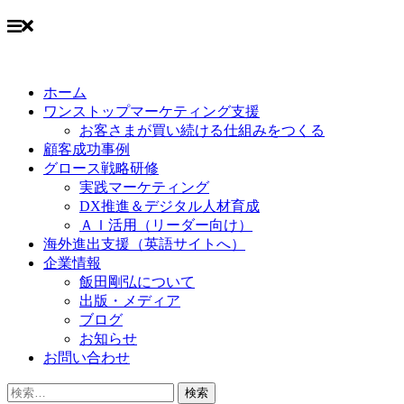
Skip
to
ホーム
content
ワンストップマーケティング支援
お客さまが買い続ける仕組みをつくる
顧客成功事例
グロース戦略研修
実践マーケティング
DX推進＆デジタル人材育成
ＡＩ活用（リーダー向け）
海外進出支援（英語サイトへ）
企業情報
飯田剛弘について
出版・メディア
ブログ
お知らせ
お問い合わせ
検