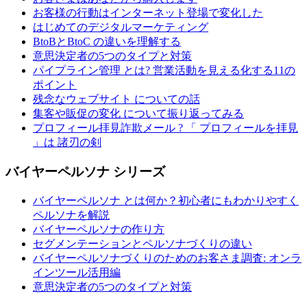
お客様の行動はインターネット登場で変化した
はじめてのデジタルマーケティング
BtoBとBtoC の違いを理解する
意思決定者の5つのタイプと対策
パイプライン管理 とは? 営業活動を見える化する11の
ポイント
残念なウェブサイト についての話
集客や販促の変化 について振り返ってみる
プロフィール拝見詐欺メール ? 「 プロフィールを拝見
」は 諸刃の剣
バイヤーペルソナ シリーズ
バイヤーペルソナ とは何か？初心者にもわかりやすく
ペルソナを解説
バイヤーペルソナの作り方
セグメンテーションとペルソナづくりの違い
バイヤーペルソナづくりのためのお客さま調査: オンラ
インツール活用編
意思決定者の5つのタイプと対策