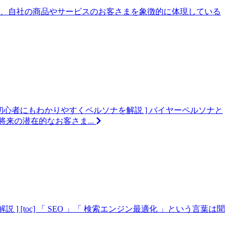
とは、自社の商品やサービスのお客さまを象徴的に体現している
？初心者にもわかりやすくペルソナを解説 ] バイヤーペルソナと
来の潜在的なお客さま...
 ] [toc] 「 SEO 」「 検索エンジン最適化 」という言葉は聞