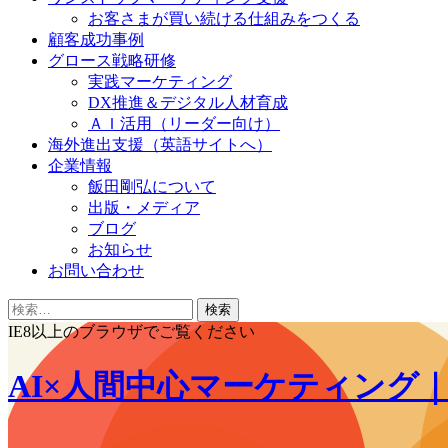
お客さまが買い続ける仕組みをつくる
顧客成功事例
グロース戦略研修
実践マーケティング
DX推進＆デジタル人材育成
ＡＩ活用（リーダー向け）
海外進出支援（英語サイトへ）
企業情報
飯田剛弘について
出版・メディア
ブログ
お知らせ
お問い合わせ
検
索:
IE8以上のブラウザでご覧ください
AI×人間中心マーケティング