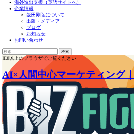
海外進出支援（英語サイトへ）
企業情報
飯田剛弘について
出版・メディア
ブログ
お知らせ
お問い合わせ
検
索:
IE8以上のブラウザでご覧ください
AI×人間中心マーケティング