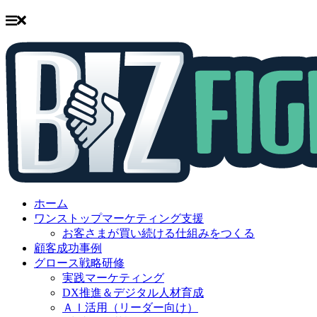
Skip
to
ホーム
content
ワンストップマーケティング支援
お客さまが買い続ける仕組みをつくる
顧客成功事例
グロース戦略研修
実践マーケティング
DX推進＆デジタル人材育成
ＡＩ活用（リーダー向け）