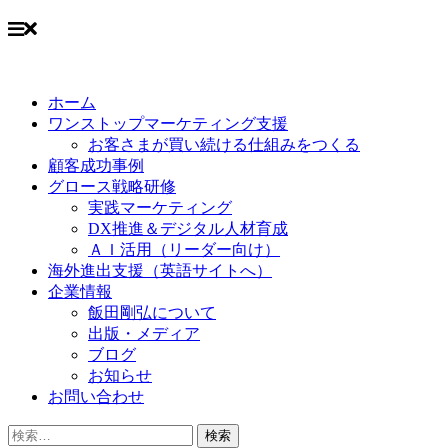
Skip
to
ホーム
content
ワンストップマーケティング支援
お客さまが買い続ける仕組みをつくる
顧客成功事例
グロース戦略研修
実践マーケティング
DX推進＆デジタル人材育成
ＡＩ活用（リーダー向け）
海外進出支援（英語サイトへ）
企業情報
飯田剛弘について
出版・メディア
ブログ
お知らせ
お問い合わせ
検