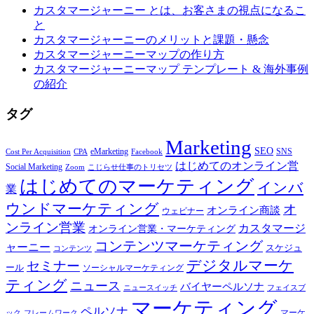
カスタマージャーニー とは、お客さまの視点になるこ
と
カスタマージャーニーのメリットと課題・懸念
カスタマージャーニーマップの作り方
カスタマージャーニーマップ テンプレート & 海外事例
の紹介
タグ
Marketing
SEO
eMarketing
SNS
Cost Per Acquisition
CPA
Facebook
はじめてのオンライン営
Social Marketing
Zoom
こじらせ仕事のトリセツ
はじめてのマーケティング
インバ
業
ウンドマーケティング
オ
オンライン商談
ウェビナー
ンライン営業
カスタマージ
オンライン営業・マーケティング
コンテンツマーケティング
ャーニー
スケジュ
コンテンツ
デジタルマーケ
セミナー
ール
ソーシャルマーケティング
ティング
ニュース
バイヤーペルソナ
ニュースイッチ
フェイスブ
マーケティング
ペルソナ
マーケ
ック
フレームワーク