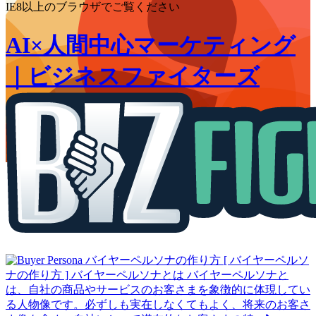
索:
IE8以上のブラウザでご覧ください
AI×人間中心マーケティング
｜ビジネスファイターズ
バイヤーペルソナの作り方
[ バイヤーペルソ
ナの作り方 ] バイヤーペルソナとは バイヤーペルソナと
は、自社の商品やサービスのお客さまを象徴的に体現してい
る人物像です。必ずしも実在しなくてもよく、将来のお客さ