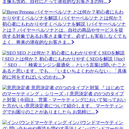
ま像も含め、自社にとって潜在的なお客さまの特...
バイヤーペルソナ とは何か？初心者にもわ
かりやすくペルソナを解説
[ バイヤーペルソナ とは何か？
初心者にもわかりやすくペルソナを解説 ] バイヤーペルソナ
とは？ バイヤーペルソナとは、自社の商品やサービスを提
供する対象であるお客さま像です。必ずしも実在しなくても
よく、将来の潜在的なお客さま...
SEO とは何か？ 初心者にもわかりやすくSEOを解説
[ SEO とは何か？ 初心者にもわかりやすくSEOを解説 ] [toc]
「 SEO 」「 検索エンジン最適化 」という言葉は聞いたこと
あると思います。でも、「いまいちよくわからない」「具体
的に何をすればいいのかわ...
意思決定者 の5つのタイプと対策
『 はじめて
のマーケティング 』シリーズ - [ 意思決定者 の5つのタイプ
と対策 ] 今回は、営業・マーケティングにおいて知っておい
た方がいい意思決定者について紹介します。 マーケティン
グでお困りのことがありましたら お気軽に...
インバウンドマーケティン
グ: 問い合わせや商談を増やす手法
[ インバウンドマーケテ