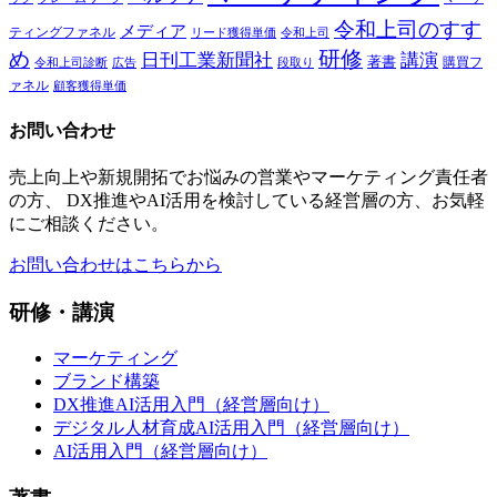
令和上司のすす
メディア
ティングファネル
令和上司
リード獲得単価
研修
め
日刊工業新聞社
講演
著書
購買フ
段取り
令和上司診断
広告
ァネル
顧客獲得単価
お問い合わせ
売上向上や新規開拓でお悩みの営業やマーケティング責任者
の方、 DX推進やAI活用を検討している経営層の方、お気軽
にご相談ください。
お問い合わせはこちらから
研修・講演
マーケティング
ブランド構築
DX推進AI活用入門（経営層向け）
デジタル人材育成AI活用入門（経営層向け）
AI活用入門（経営層向け）