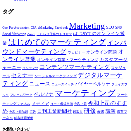
タグ
Marketing
SEO
eMarketing
SNS
Cost Per Acquisition
CPA
Facebook
はじめてのオンライン営
Social Marketing
Zoom
こじらせ仕事のトリセツ
はじめてのマーケティング
インバ
業
ウンドマーケティング
オ
オンライン商談
ウェビナー
ンライン営業
カスタマージ
オンライン営業・マーケティング
コンテンツマーケティング
ャーニー
スケジュ
コンテンツ
デジタルマーケ
セミナー
ール
ソーシャルマーケティング
ティング
ニュース
バイヤーペルソナ
ニュースイッチ
フェイスブ
マーケティング
ペルソナ
マーケ
ック
フレームワーク
令和上司のすす
メディア
ティングファネル
令和上司
リード獲得単価
研修
め
日刊工業新聞社
講演
著書
購買フ
段取り
令和上司診断
広告
ァネル
顧客獲得単価
お問い合わせ