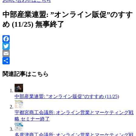
お問い合わせはこちら
中部産業連盟: ”オンライン販促”のすす
め (11/25) 無事終了
Facebook
Twitter
Email
共
関連記事はこちら
有
中部産業連盟: ”オンライン販促”のすすめ (11/25)
宇都宮商工会議所: オンライン営業とマーケティング戦
略 セミナー終了
多度津商工会議所: オンライン営業とマーケティング戦