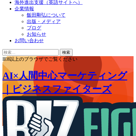
海外進出支援（英語サイトへ）
企業情報
飯田剛弘について
出版・メディア
ブログ
お知らせ
お問い合わせ
検
索:
IE8以上のブラウザでご覧ください
AI×人間中心マーケティング
｜ビジネスファイターズ