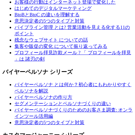
お客様の行動はインターネット登場で変化した
はじめてのデジタルマーケティング
BtoBとBtoC の違いを理解する
意思決定者の5つのタイプと対策
パイプライン管理 とは? 営業活動を見える化する11の
ポイント
残念なウェブサイト についての話
集客や販促の変化 について振り返ってみる
プロフィール拝見詐欺メール ? 「 プロフィールを拝見
」は 諸刃の剣
バイヤーペルソナ シリーズ
バイヤーペルソナ とは何か？初心者にもわかりやすく
ペルソナを解説
バイヤーペルソナの作り方
セグメンテーションとペルソナづくりの違い
バイヤーペルソナづくりのためのお客さま調査: オンラ
インツール活用編
意思決定者の5つのタイプと対策