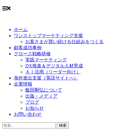
Skip
to
ホーム
content
ワンストップマーケティング支援
お客さまが買い続ける仕組みをつくる
顧客成功事例
グロース戦略研修
実践マーケティング
DX推進＆デジタル人材育成
ＡＩ活用（リーダー向け）
海外進出支援（英語サイトへ）
企業情報
飯田剛弘について
出版・メディア
ブログ
お知らせ
お問い合わせ
検