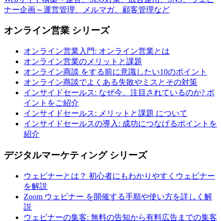
ナー企画～運営管理、メルマガ、顧客管理など
オンライン営業 シリーズ
オンライン営業入門: オンライン営業とは
オンライン営業のメリットと課題
オンライン商談 をする前に意識したい10のポイント
オンライン商談でよくある失敗やミスとその対策
インサイドセールス: なぜ今、注目されているのか? ポ
イントをご紹介
インサイドセールス: メリットと課題 について
インサイドセールスの導入: 成功につなげるポイントを
紹介
デジタルマーケティング シリーズ
ウェビナーとは？ 初心者にもわかりやすくウェビナー
を解説
Zoom ウェビナー を開催する手順や使い方を詳しく解
説
ウェビナーの集客: 無料の告知から有料広告までの集客