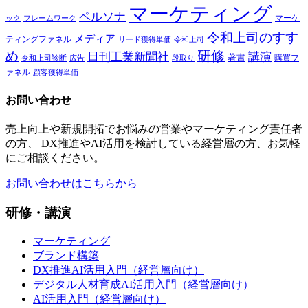
マーケティング
ペルソナ
マーケ
ック
フレームワーク
令和上司のすす
メディア
ティングファネル
令和上司
リード獲得単価
研修
め
日刊工業新聞社
講演
著書
購買フ
段取り
令和上司診断
広告
ァネル
顧客獲得単価
お問い合わせ
売上向上や新規開拓でお悩みの営業やマーケティング責任者
の方、 DX推進やAI活用を検討している経営層の方、お気軽
にご相談ください。
お問い合わせはこちらから
研修・講演
マーケティング
ブランド構築
DX推進AI活用入門（経営層向け）
デジタル人材育成AI活用入門（経営層向け）
AI活用入門（経営層向け）