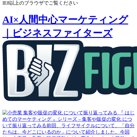
索:
IE8以上のブラウザでご覧ください
AI×人間中心マーケティング
｜ビジネスファイターズ
集客や販促の変化 について振り返ってみる
『 はじ
めてのマーケティング 』シリーズ – 集客や販促の変化 につ
いて振り返ってみる前回、ライフサイクルについて、「自分
たちは、今どこにいるのか」について紹介しました。今回