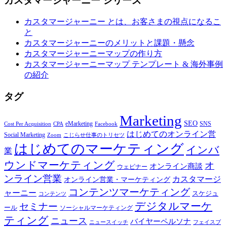
カスタマージャーニー シリーズ
カスタマージャーニー とは、お客さまの視点になるこ
と
カスタマージャーニーのメリットと課題・懸念
カスタマージャーニーマップの作り方
カスタマージャーニーマップ テンプレート & 海外事例
の紹介
タグ
Marketing
SEO
eMarketing
SNS
Cost Per Acquisition
CPA
Facebook
はじめてのオンライン営
Social Marketing
Zoom
こじらせ仕事のトリセツ
はじめてのマーケティング
インバ
業
ウンドマーケティング
オ
オンライン商談
ウェビナー
ンライン営業
カスタマージ
オンライン営業・マーケティング
コンテンツマーケティング
ャーニー
スケジュ
コンテンツ
デジタルマーケ
セミナー
ール
ソーシャルマーケティング
ティング
ニュース
バイヤーペルソナ
ニュースイッチ
フェイスブ