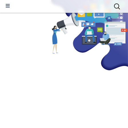
Skip
検
to
索:
content