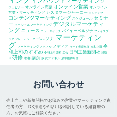
ィング
インバウンドマーケティング
オンライン営業
オンライン商談
オンライン
ウェビナー
カスタマージャーニー
営業・マーケティング
コンテンツ
コンテンツマーケティング
セミナ
スケジュール
デジタルマーケティ
ー
ソーシャルマーケティング
ング
ニュース
バイヤーペルソナ
ニュースイッチ
フェイスブ
マーケティン
ペルソナ
ック
フレームワーク
グ
令
メディア
マーケティングファネル
リード獲得単価
令和上司
和上司のすすめ
日刊工業新聞社
令和上司診断
広告
段取
研修
講演
著書
購買ファネル
り
顧客獲得単価
お問い合わせ
売上向上や新規開拓でお悩みの営業やマーケティング責
任者の方、 DX推進やAI活用を検討している経営層の
方、お気軽にご相談ください。