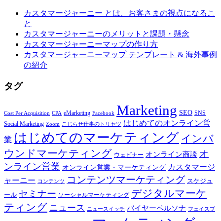
カスタマージャーニー とは、お客さまの視点になるこ
と
カスタマージャーニーのメリットと課題・懸念
カスタマージャーニーマップの作り方
カスタマージャーニーマップ テンプレート & 海外事例
の紹介
タグ
Marketing
SEO
eMarketing
SNS
Cost Per Acquisition
CPA
Facebook
はじめてのオンライン営
Social Marketing
Zoom
こじらせ仕事のトリセツ
はじめてのマーケティング
インバ
業
ウンドマーケティング
オ
オンライン商談
ウェビナー
ンライン営業
カスタマージ
オンライン営業・マーケティング
コンテンツマーケティング
ャーニー
スケジュ
コンテンツ
デジタルマーケ
セミナー
ール
ソーシャルマーケティング
ティング
ニュース
バイヤーペルソナ
ニュースイッチ
フェイスブ