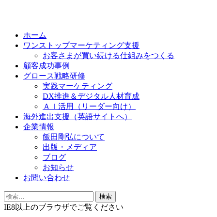
Skip
to
ホーム
content
ワンストップマーケティング支援
お客さまが買い続ける仕組みをつくる
顧客成功事例
グロース戦略研修
実践マーケティング
DX推進＆デジタル人材育成
ＡＩ活用（リーダー向け）
海外進出支援（英語サイトへ）
企業情報
飯田剛弘について
出版・メディア
ブログ
お知らせ
お問い合わせ
検
索:
IE8以上のブラウザでご覧ください