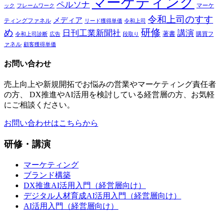
マーケティング
ペルソナ
マーケ
ック
フレームワーク
令和上司のすす
メディア
ティングファネル
令和上司
リード獲得単価
研修
め
日刊工業新聞社
講演
著書
購買フ
段取り
令和上司診断
広告
ァネル
顧客獲得単価
お問い合わせ
売上向上や新規開拓でお悩みの営業やマーケティング責任者
の方、 DX推進やAI活用を検討している経営層の方、お気軽
にご相談ください。
お問い合わせはこちらから
研修・講演
マーケティング
ブランド構築
DX推進AI活用入門（経営層向け）
デジタル人材育成AI活用入門（経営層向け）
AI活用入門（経営層向け）