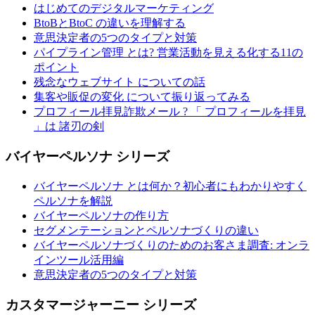
はじめてのデジタルマーケティング
BtoBとBtoC の違いを理解する
意思決定者の5つのタイプと対策
パイプライン管理 とは? 営業活動を見える化する11の
ポイント
残念なウェブサイト についての話
集客や販促の変化 について振り返ってみる
プロフィール拝見詐欺メール ? 「 プロフィールを拝見
」は 諸刃の剣
バイヤーペルソナ シリーズ
バイヤーペルソナ とは何か？初心者にもわかりやすく
ペルソナを解説
バイヤーペルソナの作り方
セグメンテーションとペルソナづくりの違い
バイヤーペルソナづくりのためのお客さま調査: オンラ
インツール活用編
意思決定者の5つのタイプと対策
カスタマージャーニー シリーズ