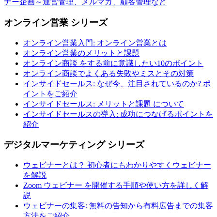
ナー企画～運営管理、メルマガ、顧客管理など
オンライン営業 シリーズ
オンライン営業入門: オンライン営業とは
オンライン営業のメリットと課題
オンライン商談 をする前に意識したい10のポイント
オンライン商談でよくある失敗やミスとその対策
インサイドセールス: なぜ今、注目されているのか? ポ
イントをご紹介
インサイドセールス: メリットと課題 について
インサイドセールスの導入: 成功につなげるポイントを
紹介
デジタルマーケティング シリーズ
ウェビナーとは？ 初心者にもわかりやすくウェビナー
を解説
Zoom ウェビナー を開催する手順や使い方を詳しく解
説
ウェビナーの集客: 無料の告知から有料広告までの集客
方法をご紹介