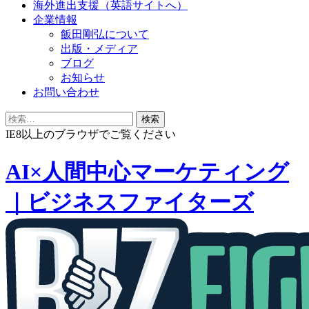
海外進出支援（英語サイトへ）
企業情報
飯田剛弘について
出版・メディア
ブログ
お知らせ
お問い合わせ
検
索:
IE8以上のブラウザでご覧ください
AI×人間中心マーケティング
｜ビジネスファイターズ