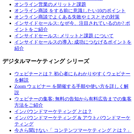
オンライン営業のメリットと課題
オンライン商談 をする前に意識したい10のポイント
オンライン商談でよくある失敗やミスとその対策
インサイドセールス: なぜ今、注目されているのか? ポ
イントをご紹介
インサイドセールス: メリットと課題 について
インサイドセールスの導入: 成功につなげるポイントを
紹介
デジタルマーケティング シリーズ
ウェビナーとは？ 初心者にもわかりやすくウェビナー
を解説
Zoom ウェビナー を開催する手順や使い方を詳しく解
説
ウェビナーの集客: 無料の告知から有料広告までの集客
方法をご紹介
インバウンドマーケティング とは？
インバウンドマーケティング & アウトバウンドマーケ
ティング
今さら聞けない「 コンテンツマーケティング とは？」