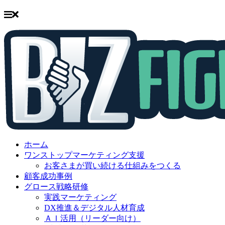
Skip
to
ホーム
content
ワンストップマーケティング支援
お客さまが買い続ける仕組みをつくる
顧客成功事例
グロース戦略研修
実践マーケティング
DX推進＆デジタル人材育成
ＡＩ活用（リーダー向け）