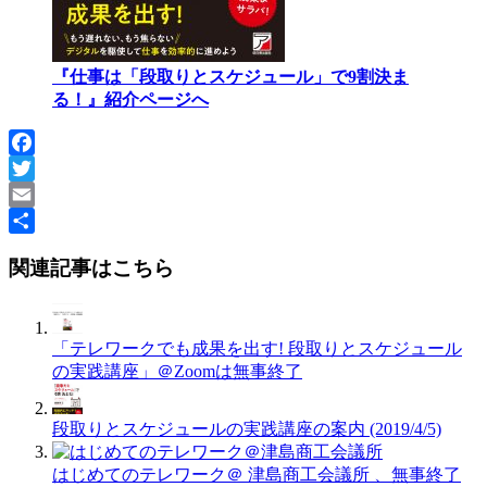
『仕事は「段取りとスケジュール」で9割決ま
る！』紹介ページへ
Facebook
Twitter
Email
共
関連記事はこちら
有
「テレワークでも成果を出す! 段取りとスケジュール
の実践講座」＠Zoomは無事終了
段取りとスケジュールの実践講座の案内 (2019/4/5)
はじめてのテレワーク＠ 津島商工会議所 、無事終了