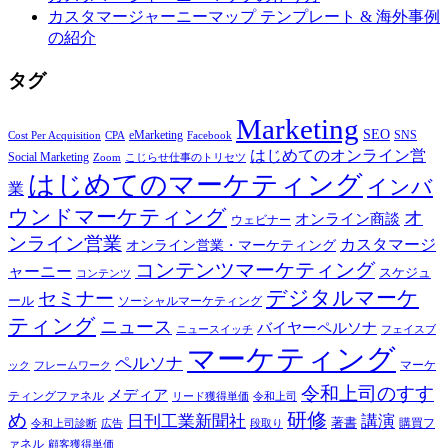
カスタマージャーニーマップ テンプレート & 海外事例
の紹介
タグ
Marketing
SEO
eMarketing
SNS
Cost Per Acquisition
CPA
Facebook
はじめてのオンライン営
Social Marketing
Zoom
こじらせ仕事のトリセツ
はじめてのマーケティング
インバ
業
ウンドマーケティング
オ
オンライン商談
ウェビナー
ンライン営業
カスタマージ
オンライン営業・マーケティング
コンテンツマーケティング
ャーニー
スケジュ
コンテンツ
デジタルマーケ
セミナー
ール
ソーシャルマーケティング
ティング
ニュース
バイヤーペルソナ
ニュースイッチ
フェイスブ
マーケティング
ペルソナ
マーケ
ック
フレームワーク
令和上司のすす
メディア
ティングファネル
令和上司
リード獲得単価
研修
め
日刊工業新聞社
講演
著書
購買フ
段取り
令和上司診断
広告
ァネル
顧客獲得単価