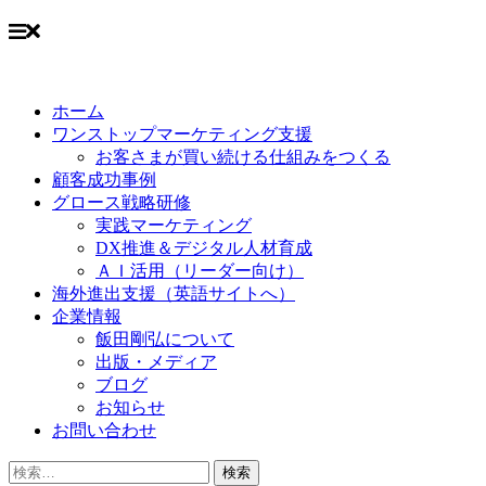
Skip
to
ホーム
content
ワンストップマーケティング支援
お客さまが買い続ける仕組みをつくる
顧客成功事例
グロース戦略研修
実践マーケティング
DX推進＆デジタル人材育成
ＡＩ活用（リーダー向け）
海外進出支援（英語サイトへ）
企業情報
飯田剛弘について
出版・メディア
ブログ
お知らせ
お問い合わせ
検