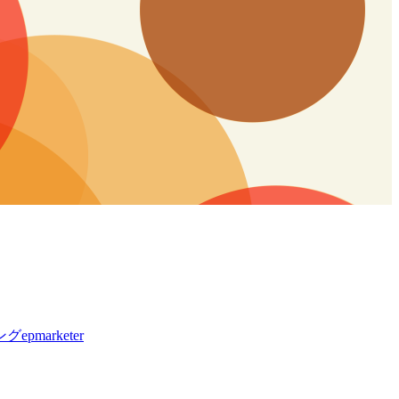
ング
epmarketer