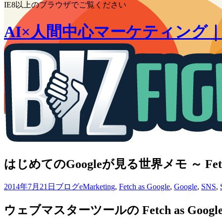
索:
IE8以上のブラウザでご覧ください
AI×人間中心マーケティング
はじめてのGoogleが見る世界メモ ～ Fetch 
2014年7月21日
ブログ
eMarketing
,
Fetch as Google
,
Google
,
SNS
,
ウェブマスターツールの Fetch as Goo