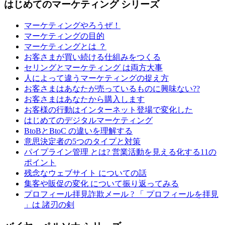
はじめてのマーケティング シリーズ
マーケティングやろうぜ！
マーケティングの目的
マーケティングとは ？
お客さまが買い続ける仕組みをつくる
セリングとマーケティング は両方大事
人によって違うマーケティングの捉え方
お客さまはあなたが売っているものに興味ない??
お客さまはあなたから購入します
お客様の行動はインターネット登場で変化した
はじめてのデジタルマーケティング
BtoBとBtoC の違いを理解する
意思決定者の5つのタイプと対策
パイプライン管理 とは? 営業活動を見える化する11の
ポイント
残念なウェブサイト についての話
集客や販促の変化 について振り返ってみる
プロフィール拝見詐欺メール ? 「 プロフィールを拝見
」は 諸刃の剣