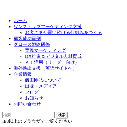
Skip
to
ホーム
content
ワンストップマーケティング支援
お客さまが買い続ける仕組みをつくる
顧客成功事例
グロース戦略研修
実践マーケティング
DX推進＆デジタル人材育成
ＡＩ活用（リーダー向け）
海外進出支援（英語サイトへ）
企業情報
飯田剛弘について
出版・メディア
ブログ
お知らせ
お問い合わせ
検
索:
IE8以上のブラウザでご覧ください