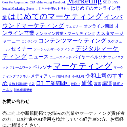
Marketing
SEO
eMarketing
SNS
Cost Per Acquisition
CPA
Facebook
はじめてのオンライン営
Social Marketing
Zoom
こじらせ仕事のトリセツ
はじめてのマーケティング
インバ
業
ウンドマーケティング
オ
オンライン商談
ウェビナー
ンライン営業
カスタマージ
オンライン営業・マーケティング
コンテンツマーケティング
ャーニー
スケジュ
コンテンツ
デジタルマーケ
セミナー
ール
ソーシャルマーケティング
ティング
ニュース
バイヤーペルソナ
ニュースイッチ
フェイスブ
マーケティング
ペルソナ
マーケ
ック
フレームワーク
令和上司のすす
メディア
ティングファネル
令和上司
リード獲得単価
研修
め
日刊工業新聞社
講演
著書
購買フ
段取り
令和上司診断
広告
ァネル
顧客獲得単価
お問い合わせ
売上向上や新規開拓でお悩みの営業やマーケティング責任者
の方、 DX推進やAI活用を検討している経営層の方、お気軽
にご相談ください。