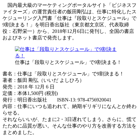
国内最大級のマーケティングポータルサイト「ビジネスフ
ァイターズ」の運営責任者の飯田剛弘は、仕事に特化したス
ケジューリング入門書「仕事は『段取りとスケジュール』で
9割決まる！」を明日香出版社（東京都文京区、代表取締
役：石野栄一）から、2018年12月6日に発刊し、全国の書店
およびネット書店で発売します。
仕事は「段取りとスケジュール」で9割決まる！
書名：仕事は「段取りとスケジュール」で9割決まる！
著者：飯田 剛弘（いいだ よしひろ）
発売：2018 年 12月 6 日
定価：本体1,500円 (税別)
発行：明日香出版社 ISBN-13: 978-4756920041
内容：仕事にいつも追われて、納期ギリギリになんとか終わ
らせる。
それならいいが、たまに2・3日遅れてしまう。さらに、慌て
たために品質が悪い。そんな仕事のやり方を改善する方法を
まとめました。