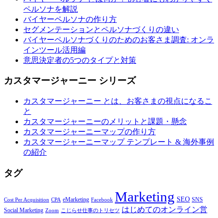
ペルソナを解説
バイヤーペルソナの作り方
セグメンテーションとペルソナづくりの違い
バイヤーペルソナづくりのためのお客さま調査: オンラ
インツール活用編
意思決定者の5つのタイプと対策
カスタマージャーニー シリーズ
カスタマージャーニー とは、お客さまの視点になるこ
と
カスタマージャーニーのメリットと課題・懸念
カスタマージャーニーマップの作り方
カスタマージャーニーマップ テンプレート & 海外事例
の紹介
タグ
Marketing
SEO
eMarketing
SNS
Cost Per Acquisition
CPA
Facebook
はじめてのオンライン営
Social Marketing
Zoom
こじらせ仕事のトリセツ