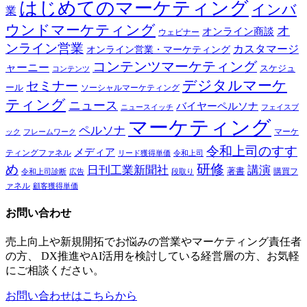
はじめてのマーケティング
インバ
業
ウンドマーケティング
オ
オンライン商談
ウェビナー
ンライン営業
カスタマージ
オンライン営業・マーケティング
コンテンツマーケティング
ャーニー
スケジュ
コンテンツ
デジタルマーケ
セミナー
ール
ソーシャルマーケティング
ティング
ニュース
バイヤーペルソナ
ニュースイッチ
フェイスブ
マーケティング
ペルソナ
マーケ
ック
フレームワーク
令和上司のすす
メディア
ティングファネル
令和上司
リード獲得単価
研修
め
日刊工業新聞社
講演
著書
購買フ
段取り
令和上司診断
広告
ァネル
顧客獲得単価
お問い合わせ
売上向上や新規開拓でお悩みの営業やマーケティング責任者
の方、 DX推進やAI活用を検討している経営層の方、お気軽
にご相談ください。
お問い合わせはこちらから