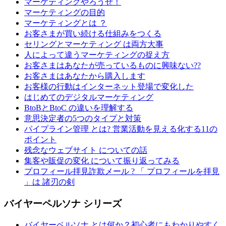
マーケティングやろうぜ！
マーケティングの目的
マーケティングとは ？
お客さまが買い続ける仕組みをつくる
セリングとマーケティング は両方大事
人によって違うマーケティングの捉え方
お客さまはあなたが売っているものに興味ない??
お客さまはあなたから購入します
お客様の行動はインターネット登場で変化した
はじめてのデジタルマーケティング
BtoBとBtoC の違いを理解する
意思決定者の5つのタイプと対策
パイプライン管理 とは? 営業活動を見える化する11の
ポイント
残念なウェブサイト についての話
集客や販促の変化 について振り返ってみる
プロフィール拝見詐欺メール ? 「 プロフィールを拝見
」は 諸刃の剣
バイヤーペルソナ シリーズ
バイヤーペルソナ とは何か？初心者にもわかりやすく