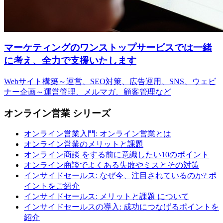
マーケティングのワンストップサービスでは一緒
に考え、全力で支援いたします
Webサイト構築～運営、SEO対策、広告運用、SNS、ウェビ
ナー企画～運営管理、メルマガ、顧客管理など
オンライン営業 シリーズ
オンライン営業入門: オンライン営業とは
オンライン営業のメリットと課題
オンライン商談 をする前に意識したい10のポイント
オンライン商談でよくある失敗やミスとその対策
インサイドセールス: なぜ今、注目されているのか? ポ
イントをご紹介
インサイドセールス: メリットと課題 について
インサイドセールスの導入: 成功につなげるポイントを
紹介