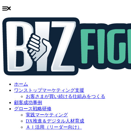
Skip
to
ホーム
content
ワンストップマーケティング支援
お客さまが買い続ける仕組みをつくる
顧客成功事例
グロース戦略研修
実践マーケティング
DX推進＆デジタル人材育成
ＡＩ活用（リーダー向け）