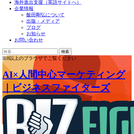
海外進出支援（英語サイトへ）
企業情報
飯田剛弘について
出版・メディア
ブログ
お知らせ
お問い合わせ
検
索:
IE8以上のブラウザでご覧ください
AI×人間中心マーケティング
｜ビジネスファイターズ