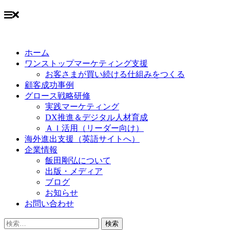
Skip
to
ホーム
content
ワンストップマーケティング支援
お客さまが買い続ける仕組みをつくる
顧客成功事例
グロース戦略研修
実践マーケティング
DX推進＆デジタル人材育成
ＡＩ活用（リーダー向け）
海外進出支援（英語サイトへ）
企業情報
飯田剛弘について
出版・メディア
ブログ
お知らせ
お問い合わせ
検