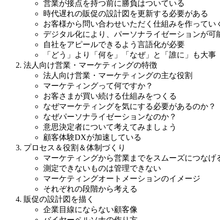
営業が接点を持つ前に勝負はついている
時代遅れの販促の設計図を更新する必要がある
お客様から問い合わせいただく仕組みを作ってい
デジタル化により、パーソナライゼーションが可
自社をアピールできるよう言語化が必要
「どう」より「何を」「なぜ」と「誰に」も大事
法人向け営業・マーケティングの特徴
法人向け営業・マーケティングの主な役割
マーケティングって何ですか？
お客さまが買い続ける仕組みをつくる
なぜマーケティングを気にする必要があるのか？
なぜパーソナライゼーションなのか？
意思決定者について考えてみましょう
顧客体験DXが加速している
プロセス＆役割＆体制づくり
マーケティングから営業までをスムーズにつなげ
測定できないものは管理できない
マーケティングオートメーションのイメージ
それぞれの段階から考える
販促の設計図を描く
企業目線にならない顧客像
バイヤーペルソナの作り方