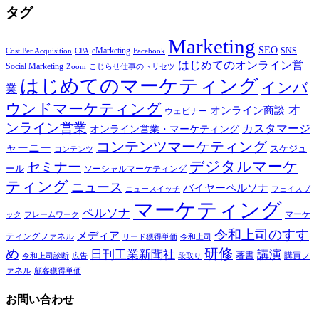
タグ
Marketing
SEO
eMarketing
SNS
Cost Per Acquisition
CPA
Facebook
はじめてのオンライン営
Social Marketing
Zoom
こじらせ仕事のトリセツ
はじめてのマーケティング
インバ
業
ウンドマーケティング
オ
オンライン商談
ウェビナー
ンライン営業
カスタマージ
オンライン営業・マーケティング
コンテンツマーケティング
ャーニー
スケジュ
コンテンツ
デジタルマーケ
セミナー
ール
ソーシャルマーケティング
ティング
ニュース
バイヤーペルソナ
ニュースイッチ
フェイスブ
マーケティング
ペルソナ
マーケ
ック
フレームワーク
令和上司のすす
メディア
ティングファネル
令和上司
リード獲得単価
研修
め
日刊工業新聞社
講演
著書
購買フ
段取り
令和上司診断
広告
ァネル
顧客獲得単価
お問い合わせ