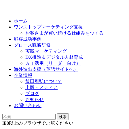
Skip
to
ホーム
content
ワンストップマーケティング支援
お客さまが買い続ける仕組みをつくる
顧客成功事例
グロース戦略研修
実践マーケティング
DX推進＆デジタル人材育成
ＡＩ活用（リーダー向け）
海外進出支援（英語サイトへ）
企業情報
飯田剛弘について
出版・メディア
ブログ
お知らせ
お問い合わせ
検
索:
IE8以上のブラウザでご覧ください