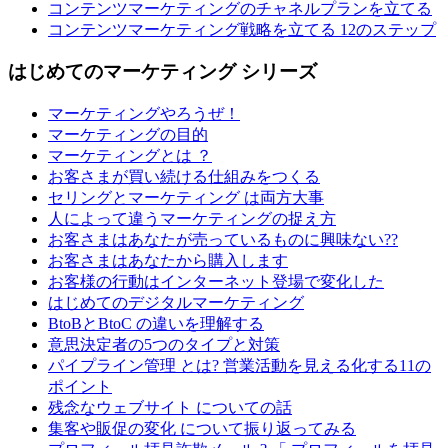
コンテンツマーケティングのチャネルプランを立てる
コンテンツマーケティング戦略を立てる 12のステップ
はじめてのマーケティング シリーズ
マーケティングやろうぜ！
マーケティングの目的
マーケティングとは ？
お客さまが買い続ける仕組みをつくる
セリングとマーケティング は両方大事
人によって違うマーケティングの捉え方
お客さまはあなたが売っているものに興味ない??
お客さまはあなたから購入します
お客様の行動はインターネット登場で変化した
はじめてのデジタルマーケティング
BtoBとBtoC の違いを理解する
意思決定者の5つのタイプと対策
パイプライン管理 とは? 営業活動を見える化する11の
ポイント
残念なウェブサイト についての話
集客や販促の変化 について振り返ってみる