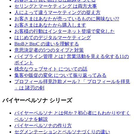
セリングとマーケティング は両方大事
人によって違うマーケティングの捉え方
お客さまはあなたが売っているものに興味ない??
お客さまはあなたから購入します
お客様の行動はインターネット登場で変化した
はじめてのデジタルマーケティング
BtoBとBtoC の違いを理解する
意思決定者の5つのタイプと対策
パイプライン管理 とは? 営業活動を見える化する11の
ポイント
残念なウェブサイト についての話
集客や販促の変化 について振り返ってみる
プロフィール拝見詐欺メール ? 「 プロフィールを拝見
」は 諸刃の剣
バイヤーペルソナ シリーズ
バイヤーペルソナ とは何か？初心者にもわかりやすく
ペルソナを解説
バイヤーペルソナの作り方
セグメンテーションとペルソナづくりの違い