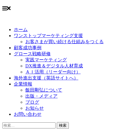
Skip
to
ホーム
content
ワンストップマーケティング支援
お客さまが買い続ける仕組みをつくる
顧客成功事例
グロース戦略研修
実践マーケティング
DX推進＆デジタル人材育成
ＡＩ活用（リーダー向け）
海外進出支援（英語サイトへ）
企業情報
飯田剛弘について
出版・メディア
ブログ
お知らせ
お問い合わせ
検