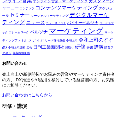
ンライン営業
カスタマージ
オンライン営業・マーケティング
コンテンツマーケティング
ャーニー
スケジュ
コンテンツ
デジタルマーケ
セミナー
ール
ソーシャルマーケティング
ティング
ニュース
バイヤーペルソナ
ニュースイッチ
フェイスブ
マーケティング
ペルソナ
マーケ
ック
フレームワーク
令和上司のすす
メディア
ティングファネル
令和上司
リード獲得単価
研修
め
日刊工業新聞社
講演
著書
購買フ
段取り
令和上司診断
広告
ァネル
顧客獲得単価
お問い合わせ
売上向上や新規開拓でお悩みの営業やマーケティング責任者
の方、 DX推進やAI活用を検討している経営層の方、お気軽
にご相談ください。
お問い合わせはこちらから
研修・講演