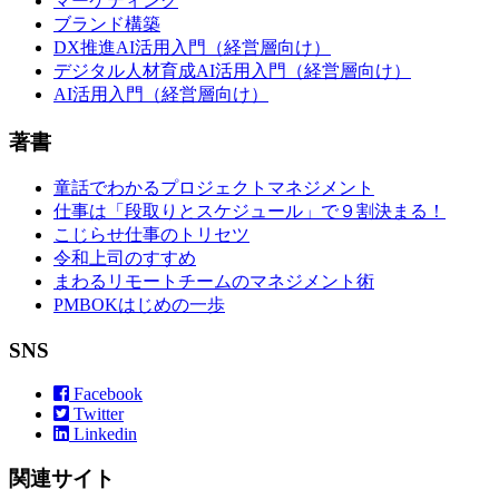
マーケティング
ブランド構築
DX推進AI活用入門（経営層向け）
デジタル人材育成AI活用入門（経営層向け）
AI活用入門（経営層向け）
著書
童話でわかるプロジェクトマネジメント
仕事は「段取りとスケジュール」で９割決まる！
こじらせ仕事のトリセツ
令和上司のすすめ
まわるリモートチームのマネジメント術
PMBOKはじめの一歩
SNS
Facebook
Twitter
Linkedin
関連サイト