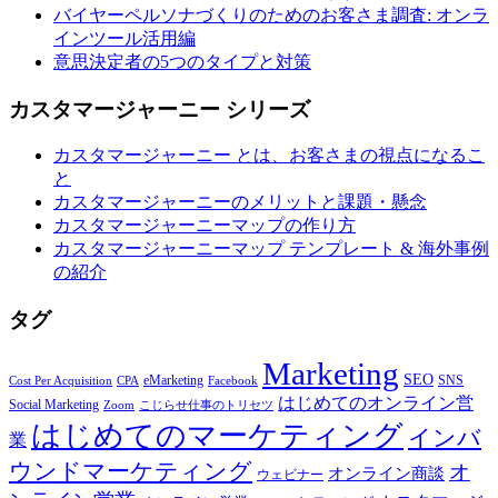
バイヤーペルソナづくりのためのお客さま調査: オンラ
インツール活用編
意思決定者の5つのタイプと対策
カスタマージャーニー シリーズ
カスタマージャーニー とは、お客さまの視点になるこ
と
カスタマージャーニーのメリットと課題・懸念
カスタマージャーニーマップの作り方
カスタマージャーニーマップ テンプレート & 海外事例
の紹介
タグ
Marketing
SEO
eMarketing
SNS
Cost Per Acquisition
CPA
Facebook
はじめてのオンライン営
Social Marketing
Zoom
こじらせ仕事のトリセツ
はじめてのマーケティング
インバ
業
ウンドマーケティング
オ
オンライン商談
ウェビナー